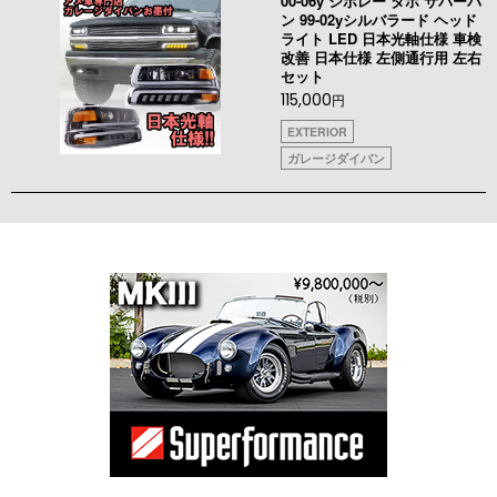
00-06y シボレー タホ サバーバ
ン 99-02yシルバラード ヘッド
ライト LED 日本光軸仕様 車検
改善 日本仕様 左側通行用 左右
セット
115,000
円
EXTERIOR
ガレージダイバン