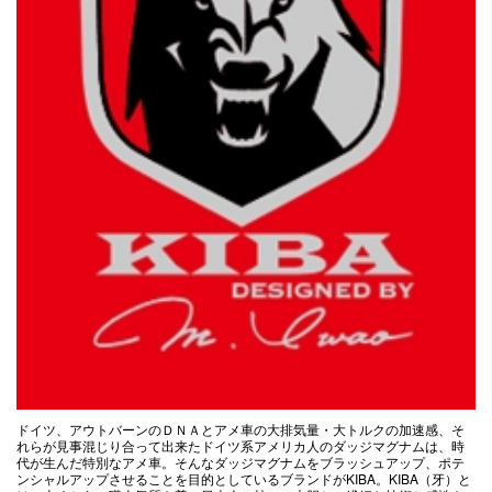
ドイツ、アウトバーンのＤＮＡとアメ車の大排気量・大トルクの加速感、そ
れらが見事混じり合って出来たドイツ系アメリカ人のダッジマグナムは、時
代が生んだ特別なアメ車。そんなダッジマグナムをブラッシュアップ、ポテ
ンシャルアップさせることを目的としているブランドがKIBA。KIBA（牙）と