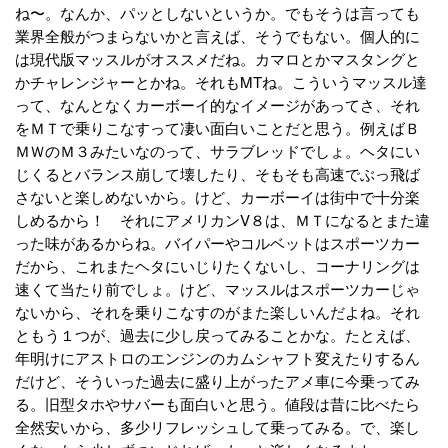
ね〜。なんか、パッとしないというか。でもそうは言っても
業界全般がつまらないかと言えば、そうでもない。個人的に
は現代版マッスルがオススメだね。カマロとかマスタングと
かチャレンジャーとかね。それもMTね。こういうマッスル達
って、なんとなくカーボーイ的なイメージがあってさ、それ
をＭＴで乗りこなすって凄い面白いことだと思う。例えばＢ
ＭＷのＭ３みたいなのって、サラブレッドでしょ。ヘタにい
じくるとバランス崩して壊したり、そもそも高速でぶっ飛ば
さないと楽しめないから。けど、カーボーイは街中で十分楽
しめるから！ それにアメリカンV８は、ＭＴになるとまた違
った味があるからね。バイパーやコルベットはスポーツカー
だから、これまたヘタにいじりたくないし、コーナリングは
速くて当たり前でしょ。けど、マッスルはスポーツカーじゃ
ないから、それを乗りこなすのがまた楽しいんだよね。それ
ともう１つが、過去に少し戻ってみることかな。たとえば、
年明けにアストロのエンジンのカムシャフト変えたりするん
だけど、そういった過去に盛り上がったアメ車に今乗ってみ
る。旧型タホやサバーも面白いと思う。値段は昔に比べたら
全然安いから、多少リフレッシュして乗ってみる。で、楽し