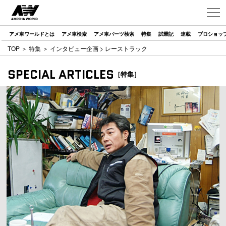
アメ車ワールドとは
アメ車検索
アメ車パーツ検索
特集
試乗記
連載
プロショッ
TOP
＞
特集
＞
インタビュー企画
> レーストラック
SPECIAL ARTICLES
［特集］