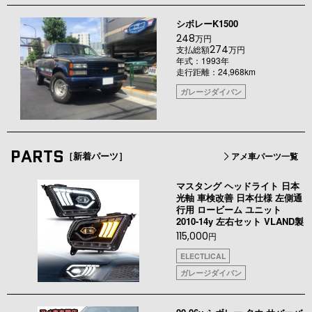
シボレーK1500
248
万円
274
支払総額
万円
年式：1993年
走行距離：24,968km
ガレージダイバン
PARTS
［新着パーツ］
アメ車パーツ一覧
マスタング ヘッドライト 日本
光軸 車検改善 日本仕様 左側通
行用 ロービーム ユニット
2010-14y 左右セット VLAND製
115,000
円
ELECTLICAL
ガレージダイバン