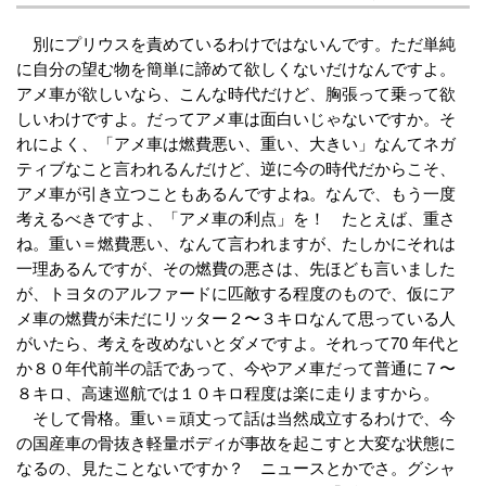
別にプリウスを責めているわけではないんです。ただ単純
に自分の望む物を簡単に諦めて欲しくないだけなんですよ。
アメ車が欲しいなら、こんな時代だけど、胸張って乗って欲
しいわけですよ。だってアメ車は面白いじゃないですか。そ
れによく、「アメ車は燃費悪い、重い、大きい」なんてネガ
ティブなこと言われるんだけど、逆に今の時代だからこそ、
アメ車が引き立つこともあるんですよね。なんで、もう一度
考えるべきですよ、「アメ車の利点」を！ たとえば、重さ
ね。重い＝燃費悪い、なんて言われますが、たしかにそれは
一理あるんですが、その燃費の悪さは、先ほども言いました
が、トヨタのアルファードに匹敵する程度のもので、仮にア
メ車の燃費が未だにリッター２〜３キロなんて思っている人
がいたら、考えを改めないとダメですよ。それって70 年代と
か８０年代前半の話であって、今やアメ車だって普通に７〜
８キロ、高速巡航では１０キロ程度は楽に走りますから。
そして骨格。重い＝頑丈って話は当然成立するわけで、今
の国産車の骨抜き軽量ボディが事故を起こすと大変な状態に
なるの、見たことないですか？ ニュースとかでさ。グシャ