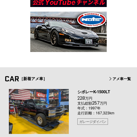
CAR
［新着アメ車］
アメ車一覧
シボレーK-1500LT
228
万円
257
支払総額
万円
年式：1997年
走行距離：167,323km
ガレージダイバン