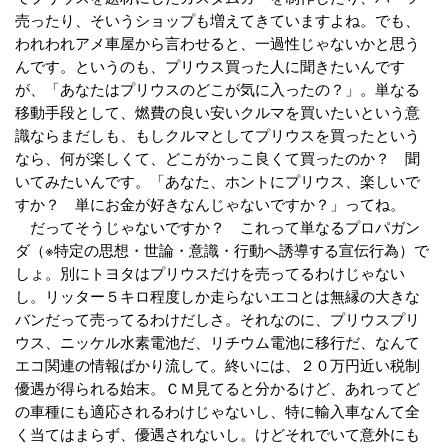
売ったり、そいうショップも増えてきていますよね。でも、
われわれアメ車屋から言わせると、一過性じゃないかと思う
んです。というのも、プリウス買った人に聞きたいんです
が、「あなたはプリウスのどこが気に入ったの？」。単なる
移動手段として、燃費の良い安いクルマを買いたいという意
識ならまだしも、もしクルマとしてプリウスを買ったという
なら、何が楽しくて、どこがかっこ良くて買ったのか？ 聞
いてみたいんです。「あなた、ホントにプリウス、楽しいで
すか？ 単にお金が好きなんじゃないですか？」ってね。
だってそうじゃないですか？ これって単なるプロパガン
ダ（※特定の思想・世論・意識・行動へ誘導する宣伝行為）で
しょ。別にトヨタはプリウスだけを売ってるわけじゃない
し。リッター５キロ程度しか走らないエコとは無縁の大きな
バンだって売ってるわけだしさ。それなのに、プリウスプリ
ウス、ニッケル水素電池だ、リチウム電池に移行だ、なんて
エコ関連の情報ばかり流して。終いには、２０万円近い税制
優遇が得られる始末。ＣＭ見てると分かるけど、あれってど
の車種にも適応されるわけじゃないし、特に輸入車なんて全
く当てはまらず、優遇されないし。けどそれでいて意外にも