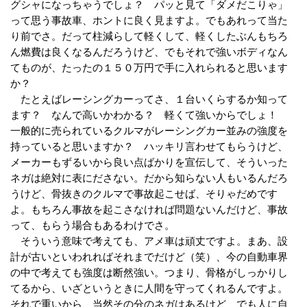
グシャになっちゃうでしょ？ パッと見て「ダメだこりゃ」
って思う事故車、ホントに良く見ますよ。でもあれって当た
り前でさ。だって柱減らして軽くして、軽くしたぶんもちろ
ん燃費は良くなるんだろうけど、でもそれで強いボディなん
てものが、たったの１５０万円で手に入れられると思います
か？
たとえばレーシングカーってさ、１台いくらするか知って
ます？ なんで高いかわかる？ 軽くて強いからでしょ！
一般的に売られているクルマがレーシングカー並みの強度を
持っていると思いますか？ ハッキリ言わせてもらうけど、
メーカーもずるいから良い点ばかりを宣伝して、そういった
ネガは絶対に表にださない。だから知らない人もいるんだろ
うけど、骨抜きのクルマで事故起こせば、そりゃだめです
よ。もちろん事故を起こさなければ問題ないんだけど、事故
って、もらう場合もあるわけでさ。
そういう意味で考えても、アメ車は頑丈ですよ。まあ、設
計が古いといわれればそれまでだけど（笑）、今の自動車界
の中で考えても強度は断然強い。つまり、骨格がしっかりし
てるから、いざというときに人間を守ってくれるんですよ。
それで重いから、当然その分のネガはあるけど、でも人に自