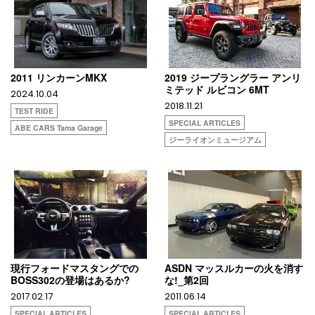
2011 リンカーンMKX
2019 ジープラングラー アンリ
ミテッド ルビコン 6MT
2024.10.04
2018.11.21
TEST RIDE
SPECIAL ARTICLES
ABE CARS Tama Garage
ジーライオンミュージアム
現行フォードマスタングでの
ASDN マッスルカーの火を消す
BOSS302の登場はあるか?
な!_第2回
2017.02.17
2011.06.14
SPECIAL ARTICLES
SPECIAL ARTICLES