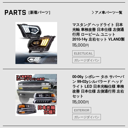
PARTS
［新着パーツ］
アメ車パーツ一覧
マスタング ヘッドライト 日本
光軸 車検改善 日本仕様 左側通
行用 ロービーム ユニット
2010-14y 左右セット VLAND製
115,000
円
ELECTLICAL
ガレージダイバン
00-06y シボレー タホ サバーバ
ン 99-02yシルバラード ヘッド
ライト LED 日本光軸仕様 車検
改善 日本仕様 左側通行用 左右
セット
115,000
円
EXTERIOR
ガレージダイバン