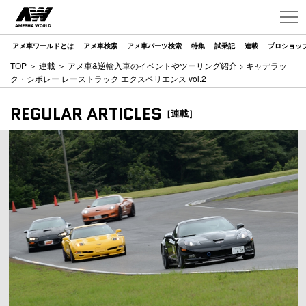
アメ車ワールドとは
アメ車検索
アメ車パーツ検索
特集
試乗記
連載
プロショッ
TOP
＞
連載
＞
アメ車&逆輸入車のイベントやツーリング紹介
> キャデラッ
ク・シボレー レーストラック エクスペリエンス vol.2
REGULAR ARTICLES
［連載］