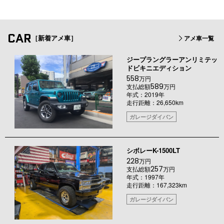
CAR
［新着アメ車］
アメ車一覧
ジープラングラーアンリミテッ
ドビキニエディション
558
万円
589
支払総額
万円
年式：2019年
走行距離：26,650km
ガレージダイバン
シボレーK-1500LT
228
万円
257
支払総額
万円
年式：1997年
走行距離：167,323km
ガレージダイバン