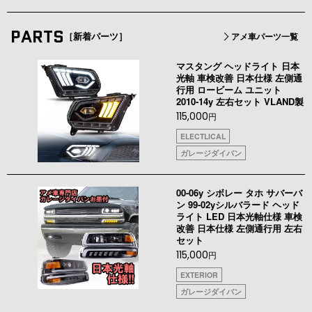
PARTS
［新着パーツ］
アメ車パーツ一覧
マスタング ヘッドライト 日本
光軸 車検改善 日本仕様 左側通
行用 ロービーム ユニット
2010-14y 左右セット VLAND製
115,000
円
ELECTLICAL
ガレージダイバン
00-06y シボレー タホ サバーバ
ン 99-02yシルバラード ヘッド
ライト LED 日本光軸仕様 車検
改善 日本仕様 左側通行用 左右
セット
115,000
円
EXTERIOR
ガレージダイバン