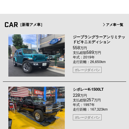
CAR
［新着アメ車］
アメ車一覧
ジープラングラーアンリミテッ
ドビキニエディション
558
万円
589
支払総額
万円
年式：2019年
走行距離：26,650km
ガレージダイバン
シボレーK-1500LT
228
万円
257
支払総額
万円
年式：1997年
走行距離：167,323km
ガレージダイバン