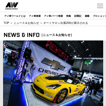
アメ車ワールドとは
アメ車検索
アメ車パーツ検索
特集
試乗記
連載
プロショッ
TOP
＞
ニュース＆お知らせ
＞ オートサロン出展Z06が展示される
NEWS & INFO
［ニュース＆お知らせ］