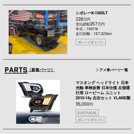
シボレーK-1500LT
228
万円
257
支払総額
万円
年式：1997年
走行距離：167,323km
ガレージダイバン
PARTS
［新着パーツ］
アメ車パーツ一覧
マスタング ヘッドライト 日本
光軸 車検改善 日本仕様 左側通
行用 ロービーム ユニット
2010-14y 左右セット VLAND製
115,000
円
ELECTLICAL
ガレージダイバン