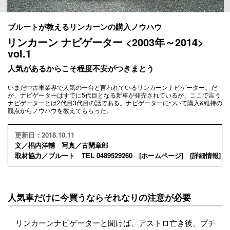
ブルートが教えるリンカーンの購入ノウハウ
リンカーン ナビゲーター <2003年～2014>
vol.1
人気があるからこそ程度不安がつきまとう
いまだ中古車業界で人気の一台と言われているリンカーンナビゲーター。だ
が、ナビゲーターはすでに5代目となる新車が発売されているが、ここで言う
ナビゲーターとは2代目3代目の話である。ナビゲーターについて購入&維持の
観点からノウハウを教えてもらった。
更新日：2018.10.11
文／椙内洋輔 写真／古閑章郎
取材協力／ブルート TEL 0489529260 [
ホームページ
] [
詳細情報
]
人気車だけに今買うならそれなりの注意が必要
リンカーンナビゲーターと聞けば、アストロ亡き後、プチ