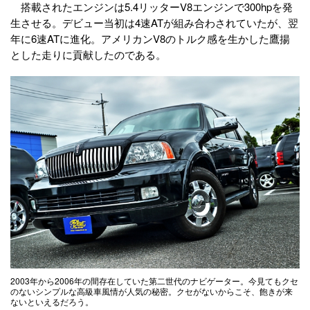
搭載されたエンジンは5.4リッターV8エンジンで300hpを発
生させる。デビュー当初は4速ATが組み合わされていたが、翌
年に6速ATに進化。アメリカンV8のトルク感を生かした鷹揚
とした走りに貢献したのである。
2003年から2006年の間存在していた第二世代のナビゲーター。今見てもクセ
のないシンプルな高級車風情が人気の秘密。クセがないからこそ、飽きが来
ないといえるだろう。