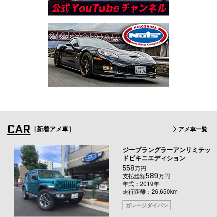
CAR
［新着アメ車］
アメ車一覧
ジープラングラーアンリミテッ
ドビキニエディション
558
万円
589
支払総額
万円
年式：2019年
走行距離：26,650km
ガレージダイバン