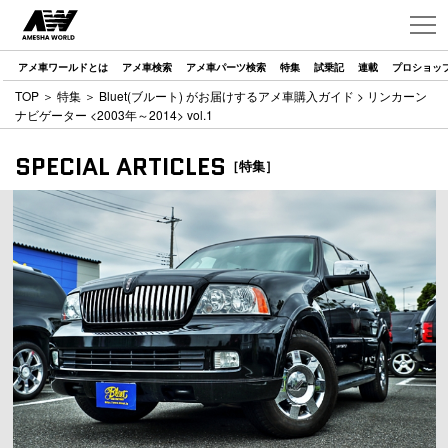
アメ車ワールドとは
アメ車検索
アメ車パーツ検索
特集
試乗記
連載
プロショッ
TOP
＞
特集
＞
Bluet(ブルート) がお届けするアメ車購入ガイド
> リンカーン
ナビゲーター <2003年～2014> vol.1
SPECIAL ARTICLES
［特集］