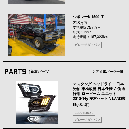
シボレーK-1500LT
228
万円
257
支払総額
万円
年式：1997年
走行距離：167,323km
ガレージダイバン
PARTS
［新着パーツ］
アメ車パーツ一覧
マスタング ヘッドライト 日本
光軸 車検改善 日本仕様 左側通
行用 ロービーム ユニット
2010-14y 左右セット VLAND製
115,000
円
ELECTLICAL
ガレージダイバン