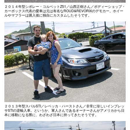
２０１４年型シボレー・コルベットZ51／山西正樹さん／ボディーショップ・
カーボックス代表の愛車は元は有名なROUD&REVORIXのデモカー。ホイー
ルやマフラーは購入後に独自にカスタムしたそうです。
２０１３年型スバルSTI／レベッカ・ハーストさん／非常に珍しいインプレッ
サSTIの逆輸入車。というか、軍人さんであるオーナーさんがアメリカから日
本に移動になる際に、わざわざ日本に持ってきたそうです。