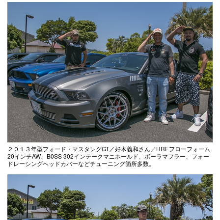
２０１３年型フォード・マスタングGT／好木義和さん／HREフローフォーム
20インチAW、B0SS 302インテークマニホールド、ボーラマフラー、フォー
ドレーシングヘッドカバーなどチューニング箇所多数。