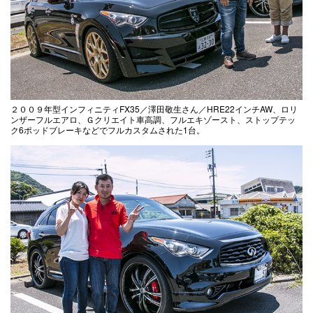
２００９年型インフィニティFX35／澤田敬生さん／HRE22インチAW、ロリ
ンザーフルエアロ、Ｇクリエイト車高調、フルエキゾースト、ストップテッ
ク6ポッドブレーキなどでフルカスタムされた1台。