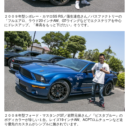
２００９年型シボレー・カマロSS RS／蒲生達也さん／バスファクトリーの
「フルエアロ、ラウド20インチAW、GTウイングなどでエクステリアを中心
にドレスアップ。「車高をもっと下げたい」そうです。
２００８年型フォード・マスタングGT／岩野元保さん／『ビスタブルー』の
ボディカラーが珍しい１台。レイズ19インチAW、ACPTロムチューンなど走
り優先のカスタムがシンプルに施されています。