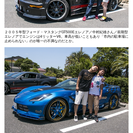
２００５年型フォード・マスタングGT500Eエレノア／中村紀雄さん／前期型
エレノアでエンジンは4リッターV6。車高が低いこともあり「市内の駐車場に
止められない」のが唯一の不満なのだとか。