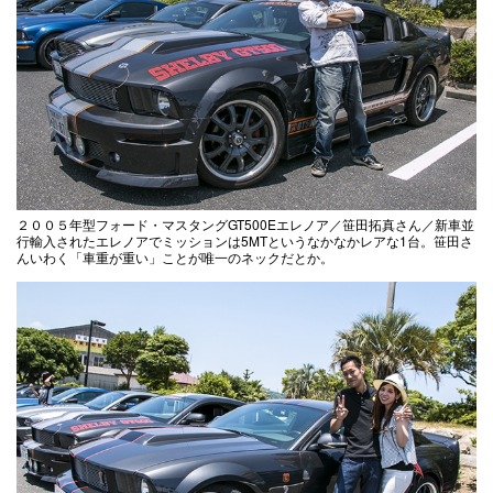
２００５年型フォード・マスタングGT500Eエレノア／笹田拓真さん／新車並
行輸入されたエレノアでミッションは5MTというなかなかレアな1台。笹田さ
んいわく「車重が重い」ことが唯一のネックだとか。