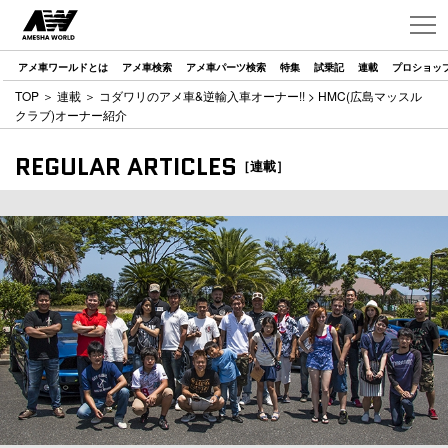
アメ車ワールドとは
アメ車検索
アメ車パーツ検索
特集
試乗記
連載
プロショッ
TOP
＞
連載
＞
コダワリのアメ車&逆輸入車オーナー!!
> HMC(広島マッスル
クラブ)オーナー紹介
REGULAR ARTICLES
［連載］