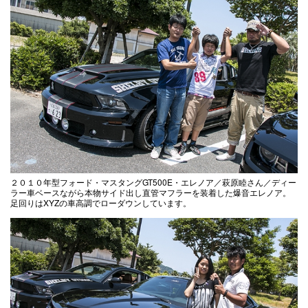
２０１０年型フォード・マスタングGT500E・エレノア／萩原睦さん／ディー
ラー車ベースながら本物サイド出し直管マフラーを装着した爆音エレノア。
足回りはXYZの車高調でローダウンしています。