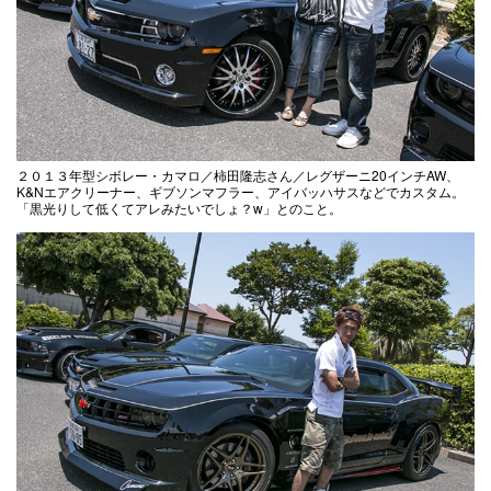
２０１３年型シボレー・カマロ／柿田隆志さん／レグザーニ20インチAW、
K&Nエアクリーナー、ギブソンマフラー、アイバッハサスなどでカスタム。
「黒光りして低くてアレみたいでしょ？w」とのこと。