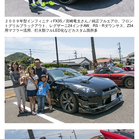
２００９年型インフィニティFX35／宮崎竜太さん／純正フルエアロ、フロン
トグリルブラックアウト、レグザーニ24インチAW、RS・Rダウンサス、Z34
用マフラー流用、灯火類フルLED化などカスタム箇所多