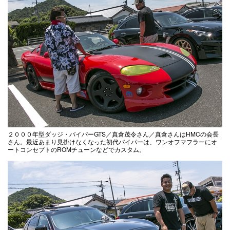
２０００年型ダッジ・バイパーGTS／真倉茂令さん／真倉さんはHMCの会長
さん。最近あまり見掛けなくなった初代バイパーは、ワンオフマフラーにオ
ートコンセプトのROMチューンなどでカスタム。