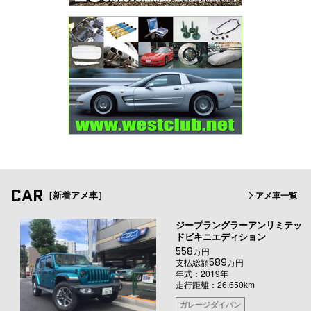
CAR
［新着アメ車］
アメ車一覧
ジープラングラーアンリミテッ
ドビキニエディション
558
万円
589
支払総額
万円
年式：2019年
走行距離：26,650km
ガレージダイバン