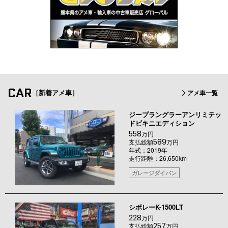
CAR
［新着アメ車］
アメ車一覧
ジープラングラーアンリミテッ
ドビキニエディション
558
万円
589
支払総額
万円
年式：2019年
走行距離：26,650km
ガレージダイバン
シボレーK-1500LT
228
万円
257
支払総額
万円