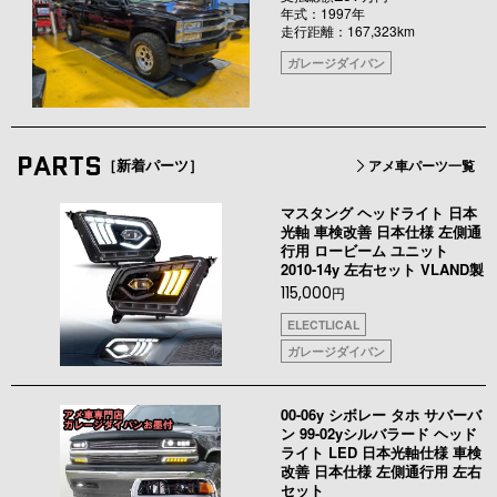
年式：1997年
走行距離：167,323km
ガレージダイバン
PARTS
［新着パーツ］
アメ車パーツ一覧
マスタング ヘッドライト 日本
光軸 車検改善 日本仕様 左側通
行用 ロービーム ユニット
2010-14y 左右セット VLAND製
115,000
円
ELECTLICAL
ガレージダイバン
00-06y シボレー タホ サバーバ
ン 99-02yシルバラード ヘッド
ライト LED 日本光軸仕様 車検
改善 日本仕様 左側通行用 左右
セット