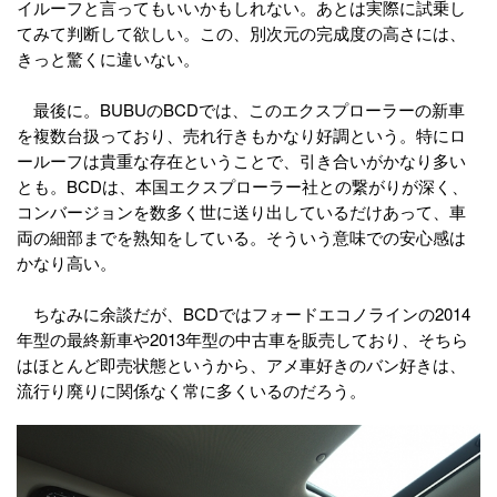
イルーフと言ってもいいかもしれない。あとは実際に試乗し
てみて判断して欲しい。この、別次元の完成度の高さには、
きっと驚くに違いない。
最後に。BUBUのBCDでは、このエクスプローラーの新車
を複数台扱っており、売れ行きもかなり好調という。特にロ
ールーフは貴重な存在ということで、引き合いがかなり多い
とも。BCDは、本国エクスプローラー社との繋がりが深く、
コンバージョンを数多く世に送り出しているだけあって、車
両の細部までを熟知をしている。そういう意味での安心感は
かなり高い。
ちなみに余談だが、BCDではフォードエコノラインの2014
年型の最終新車や2013年型の中古車を販売しており、そちら
はほとんど即売状態というから、アメ車好きのバン好きは、
流行り廃りに関係なく常に多くいるのだろう。