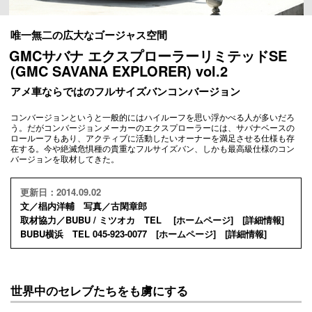
唯一無二の広大なゴージャス空間
GMCサバナ エクスプローラーリミテッドSE
(GMC SAVANA EXPLORER) vol.2
アメ車ならではのフルサイズバンコンバージョン
コンバージョンというと一般的にはハイルーフを思い浮かべる人が多いだろ
う。だがコンバージョンメーカーのエクスプローラーには、サバナベースの
ロールーフもあり、アクティブに活動したいオーナーを満足させる仕様も存
在する。今や絶滅危惧種の貴重なフルサイズバン、しかも最高級仕様のコン
バージョンを取材してきた。
更新日：2014.09.02
文／椙内洋輔 写真／古閑章郎
取材協力／BUBU / ミツオカ TEL [
ホームページ
] [
詳細情報
]
BUBU横浜 TEL 045-923-0077 [
ホームページ
] [
詳細情報
]
世界中のセレブたちをも虜にする