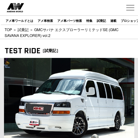
アメ車ワールドとは
アメ車検索
アメ車パーツ検索
特集
試乗記
連載
プロショッ
TOP
＞
試乗記
＞ GMCサバナ エクスプローラーリミテッドSE (GMC
SAVANA EXPLORER) vol.2
TEST RIDE
［試乗記］