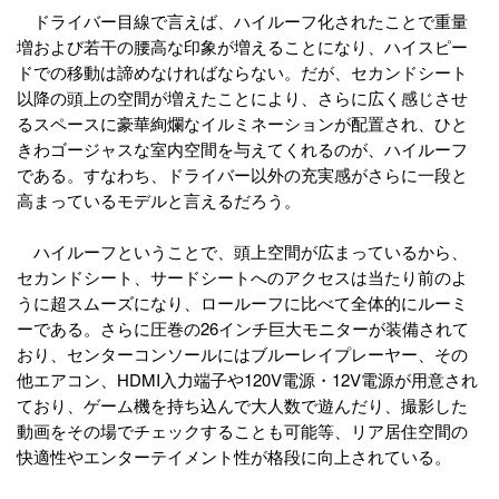
ドライバー目線で言えば、ハイルーフ化されたことで重量
増および若干の腰高な印象が増えることになり、ハイスピー
ドでの移動は諦めなければならない。だが、セカンドシート
以降の頭上の空間が増えたことにより、さらに広く感じさせ
るスペースに豪華絢爛なイルミネーションが配置され、ひと
きわゴージャスな室内空間を与えてくれるのが、ハイルーフ
である。すなわち、ドライバー以外の充実感がさらに一段と
高まっているモデルと言えるだろう。
ハイルーフということで、頭上空間が広まっているから、
セカンドシート、サードシートへのアクセスは当たり前のよ
うに超スムーズになり、ロールーフに比べて全体的にルーミ
ーである。さらに圧巻の26インチ巨大モニターが装備されて
おり、センターコンソールにはブルーレイプレーヤー、その
他エアコン、HDMI入力端子や120V電源・12V電源が用意され
ており、ゲーム機を持ち込んで大人数で遊んだり、撮影した
動画をその場でチェックすることも可能等、リア居住空間の
快適性やエンターテイメント性が格段に向上されている。