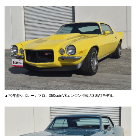
▲70年型シボレーカマロ。350cuinV8エンジン搭載の3速ATモデル。