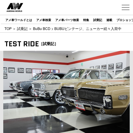
アメ車ワールドとは
アメ車検索
アメ車パーツ検索
特集
試乗記
連載
プロショッ
TOP
＞
試乗記
＞
BuBu BCD
> BUBUビンテージ、ニューカー続々入荷中
TEST RIDE
［試乗記］