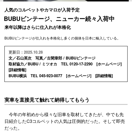
人気のコルベットやカマロが入荷予定
BUBUビンテージ、ニューカー続々入荷中
来年以降はさらに仕入れが本格化
BUBUビンテージが仕入れを本格化し多くの個体を日本に輸入している。
更新日：2025.10.28
文／石山英次 写真／古閑章郎 / BUBUビンテージ
取材協力／BUBU / ミツオカ TEL 0120-17-2290 [
ホームページ
]
[
詳細情報
]
BUBU横浜 TEL 045-923-0077 [
ホームページ
] [
詳細情報
]
実車を直接見て触れて納得してもらう
今年の年初めから様々な旧車を取材してきたが、中でも先
日紹介したC3コルベットの人気は圧倒的だった。そして即売
だった。