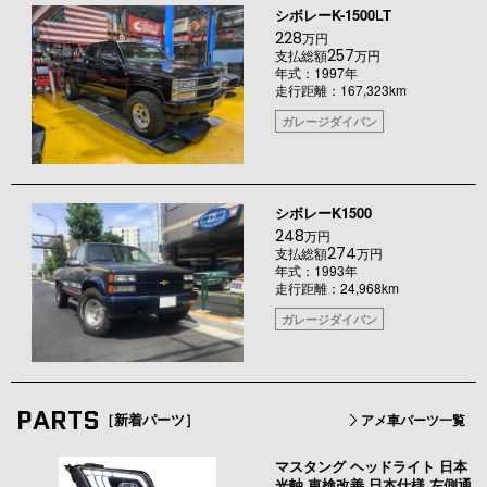
シボレーK-1500LT
228
万円
257
支払総額
万円
年式：1997年
走行距離：167,323km
ガレージダイバン
シボレーK1500
248
万円
274
支払総額
万円
年式：1993年
走行距離：24,968km
ガレージダイバン
PARTS
［新着パーツ］
アメ車パーツ一覧
マスタング ヘッドライト 日本
光軸 車検改善 日本仕様 左側通