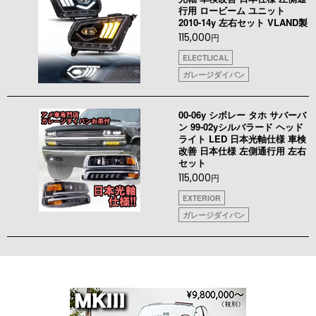
行用 ロービーム ユニット
2010-14y 左右セット VLAND製
115,000
円
ELECTLICAL
ガレージダイバン
00-06y シボレー タホ サバーバ
ン 99-02yシルバラード ヘッド
ライト LED 日本光軸仕様 車検
改善 日本仕様 左側通行用 左右
セット
115,000
円
EXTERIOR
ガレージダイバン