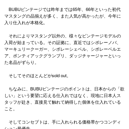
BUBUビンテージでは昨年までは65年、66年といった初代
マスタングの品揃えが多く、また人気が高かったが、今年に
入り仕入れが本格化。
それによりマスタング以外の、様々なビンテージモデルの
入荷が始まっている。その証拠に、直近ではシボレーノバ、
マーキュリークーガー、シボレーシェベル、シボレーベルエ
ア、ポンティアックグランプリ、ダッジチャージャーといっ
た名品がずらり。
そしてそのほとんどがsold out。
ちなみに、BUBUビンテージのポイントは、日本からの「欲
しい」という要望に応える仕入れではなく、現地に日本人ス
タッフが赴き、直接見て触れて納得した個体を仕入れている
こと。
そしてコンセプトは、手に入れられる価格帯かつコンディ
ション最優先。