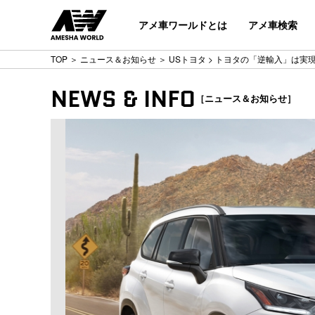
アメ車ワールドとは
アメ車検索
TOP
＞
ニュース＆お知らせ
＞
USトヨタ
> トヨタの「逆輸入」は実
NEWS & INFO
［ニュース＆お知らせ］