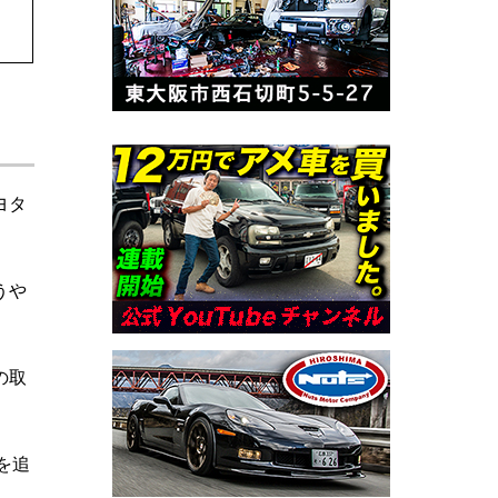
ヨタ
うや
の取
を追