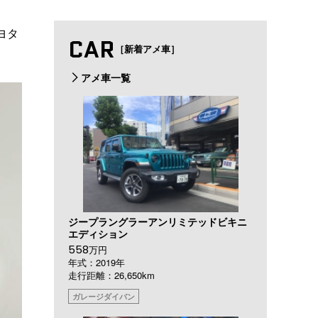
ヨタ
CAR
［新着アメ車］
アメ車一覧
ジープラングラーアンリミテッドビキニ
エディション
558
万円
年式：2019年
走行距離：26,650km
ガレージダイバン