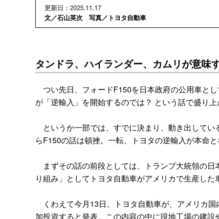
更新日：2025.11.17
文／石山英次 写真／トヨタ自動車
タンドラ、ハイランダー、カムリが意味
つい先日、フォードF150を日本政府の公用車とし
が「逆輸入」を開始するのでは？ という話で盛り上
というか一部では、すでに決まり、動き出している
らF150の話は頓挫。一転、トヨタの逆輸入が本命
まずその話の前段としては、トランプ大統領の日本
り組み」としてトヨタ自動車がアメリカで生産した
くわえて今月13日、トヨタ自動車が、アメリカ国内に
加投資すると発表。この内容の中に現地工場の建設