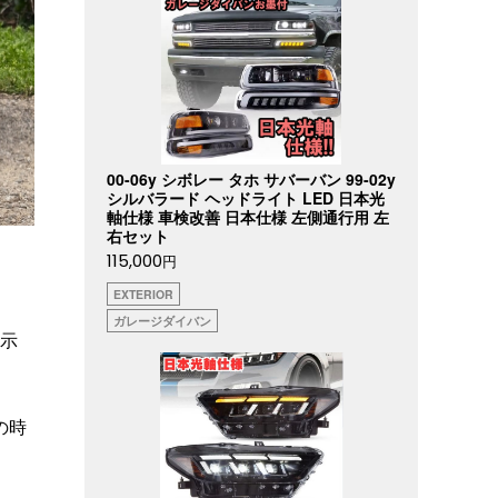
00-06y シボレー タホ サバーバン 99-02y
シルバラード ヘッドライト LED 日本光
軸仕様 車検改善 日本仕様 左側通行用 左
右セット
115,000
円
EXTERIOR
ガレージダイバン
示
の時