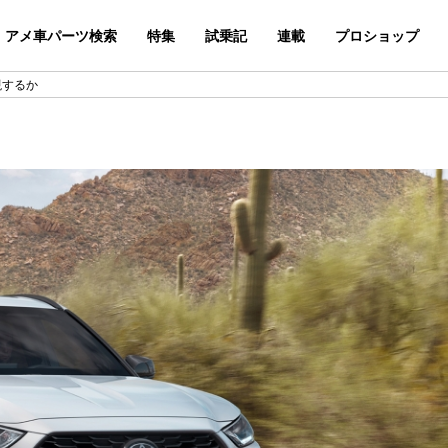
アメ車パーツ検索
特集
試乗記
連載
プロショップ
現するか