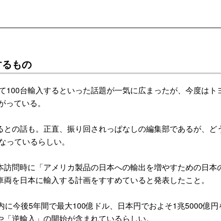
するもの
て100台輸入するといった話題が一気に広まったが、今度はト
がっている。
との話も。正直、振り回されっぱなしの編集部であるが、ど
となっているらしい。
訪問時に「アメリカ製品の日本への輸出を増やすための日本
車両を日本に輸入する計画をすすめていると発表したこと。
今後5年間で最大100億ドル、日本円でおよそ1兆5000億円
や「逆輸入」の開始が含まれているらしい。