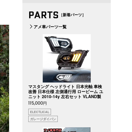
PARTS
［新着パーツ］
アメ車パーツ一覧
マスタング ヘッドライト 日本光軸 車検
改善 日本仕様 左側通行用 ロービーム ユ
ニット 2010-14y 左右セット VLAND製
115,000
円
ELECTLICAL
ガレージダイバン