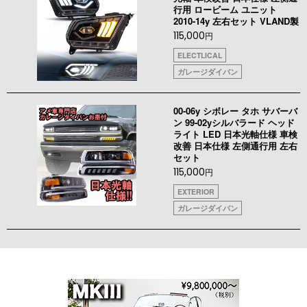
行用 ロービーム ユニット
2010-14y 左右セット VLAND製
115,000
円
ELECTLICAL
ガレージダイバン
00-06y シボレー タホ サバーバ
ン 99-02yシルバラード ヘッド
ライト LED 日本光軸仕様 車検
改善 日本仕様 左側通行用 左右
セット
115,000
円
EXTERIOR
ガレージダイバン