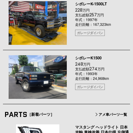
シボレーK-1500LT
228
万円
257
支払総額
万円
年式：1997年
走行距離：167,323km
ガレージダイバン
シボレーK1500
248
万円
274
支払総額
万円
年式：1993年
走行距離：24,968km
ガレージダイバン
PARTS
［新着パーツ］
アメ車パーツ一覧
マスタング ヘッドライト 日本
光軸 車検改善 日本仕様 左側通