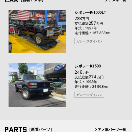
シボレーK-1500LT
228
万円
257
支払総額
万円
年式：1997年
走行距離：167,323km
ガレージダイバン
シボレーK1500
248
万円
274
支払総額
万円
年式：1993年
走行距離：24,968km
ガレージダイバン
PARTS
［新着パーツ］
アメ車パーツ一覧