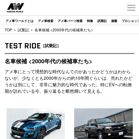
アメ車ワールドとは
アメ車検索
アメ車パーツ検索
特集
試乗記
連載
プロショッ
TOP
＞
試乗記
＞ 名車候補 <2000年代の候補車たち>
TEST RIDE
［試乗記］
名車候補 <2000年代の候補車たち>
アメ車にとって理想的な時代なんてのがあったかどうかはわから
ないが、少なくとも2000年からの約10年間ぐらいは、売れたかど
うかは別にして、非常に魅力的な時代であった。特にEVへの転換
期が訪れている今、振り返ると断然輝いて見える。