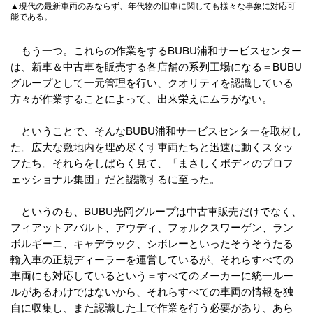
▲現代の最新車両のみならず、年代物の旧車に関しても様々な事象に対応可
能である。
もう一つ。これらの作業をするBUBU浦和サービスセンター
は、新車＆中古車を販売する各店舗の系列工場になる＝BUBU
グループとして一元管理を行い、クオリティを認識している
方々が作業することによって、出来栄えにムラがない。
ということで、そんなBUBU浦和サービスセンターを取材し
た。広大な敷地内を埋め尽くす車両たちと迅速に動くスタッ
フたち。それらをしばらく見て、「まさしくボディのプロフ
ェッショナル集団」だと認識するに至った。
というのも、BUBU光岡グループは中古車販売だけでなく、
フィアットアバルト、アウディ、フォルクスワーゲン、ラン
ボルギーニ、キャデラック、シボレーといったそうそうたる
輸入車の正規ディーラーを運営しているが、それらすべての
車両にも対応しているという＝すべてのメーカーに統一ルー
ルがあるわけではないから、それらすべての車両の情報を独
自に収集し、また認識した上で作業を行う必要があり、あら