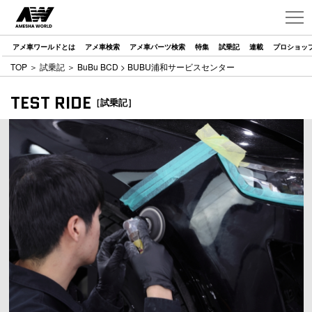
アメ車ワールドとは
アメ車検索
アメ車パーツ検索
特集
試乗記
連載
プロショッ
TOP
＞
試乗記
＞
BuBu BCD
> BUBU浦和サービスセンター
TEST RIDE
［試乗記］