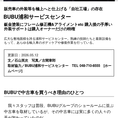
販売車の外装等を極上へと仕上げる「自社工場」の存在
BUBU浦和サービスセンター
鈑金塗装にフレーム修正機&アライメントetc 購入後の手厚い
外装サポートは購入オーナーだけの特権
広大な敷地面積を誇る浦和サービスセンター。熟練の技師たちと最新設備を
もって、あらゆる輸入車のボディケアや修復作業を行っている。
更新日：2026.05.12
文／石山英次 写真／古閑章郎
取材協力／BUBU浦和サービスセンター TEL 048-710-8555 [
ホー
ムページ
]
BUBUで中古車を買うべき理由のひとつ
我々スタッフは普段、BUBUグループのショールームに並ぶ
中古車を取材しているが、その中古車には実に多くの人々の
手が加わっていたのだ。