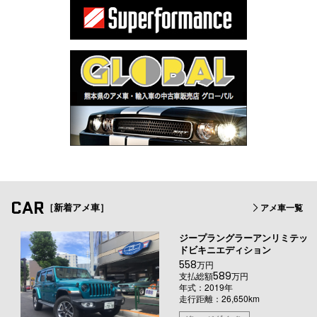
CAR
［新着アメ車］
アメ車一覧
ジープラングラーアンリミテッ
ドビキニエディション
558
万円
589
支払総額
万円
年式：2019年
走行距離：26,650km