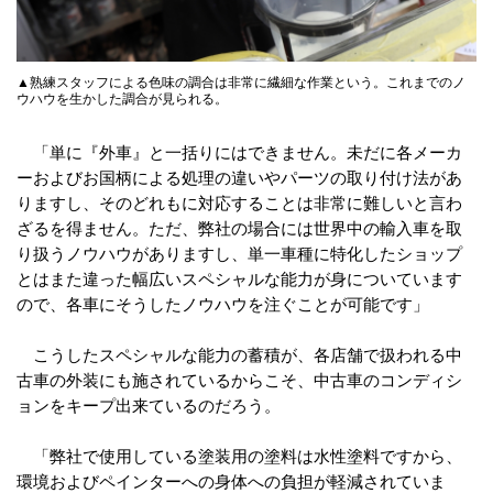
▲熟練スタッフによる色味の調合は非常に繊細な作業という。これまでのノ
ウハウを生かした調合が見られる。
「単に『外車』と一括りにはできません。未だに各メーカ
ーおよびお国柄による処理の違いやパーツの取り付け法があ
りますし、そのどれもに対応することは非常に難しいと言わ
ざるを得ません。ただ、弊社の場合には世界中の輸入車を取
り扱うノウハウがありますし、単一車種に特化したショップ
とはまた違った幅広いスペシャルな能力が身についています
ので、各車にそうしたノウハウを注ぐことが可能です」
こうしたスペシャルな能力の蓄積が、各店舗で扱われる中
古車の外装にも施されているからこそ、中古車のコンディシ
ョンをキープ出来ているのだろう。
「弊社で使用している塗装用の塗料は水性塗料ですから、
環境およびペインターへの身体への負担が軽減されていま