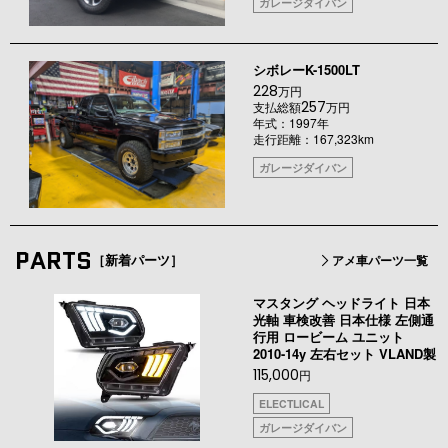
ガレージダイバン
シボレーK-1500LT
228
万円
257
支払総額
万円
年式：1997年
走行距離：167,323km
ガレージダイバン
PARTS
［新着パーツ］
アメ車パーツ一覧
マスタング ヘッドライト 日本
光軸 車検改善 日本仕様 左側通
行用 ロービーム ユニット
2010-14y 左右セット VLAND製
115,000
円
ELECTLICAL
ガレージダイバン