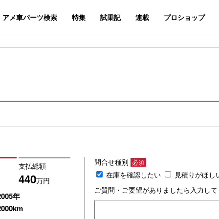
アメ車パーツ検索
特集
試乗記
連載
プロショップ
問合せ種別
必須
支払総額
在庫を確認したい
見積りがほし
440
万円
ご質問・ご要望がありましたら入力して
2005年
2000km