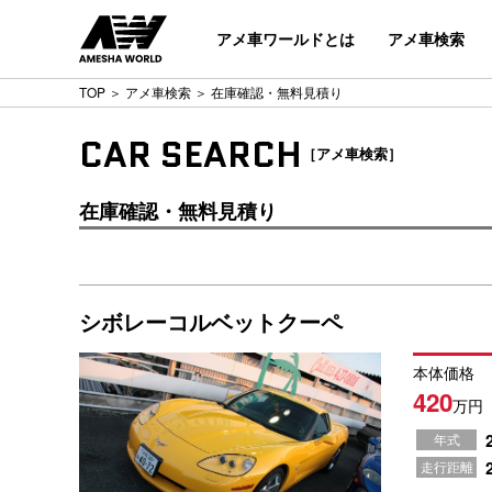
アメ車ワールドとは
アメ車検索
TOP
＞
アメ車検索
＞ 在庫確認・無料見積り
CAR SEARCH
［アメ車検索］
在庫確認・無料見積り
シボレーコルベットクーペ
本体価格
420
万円
年式
走行距離