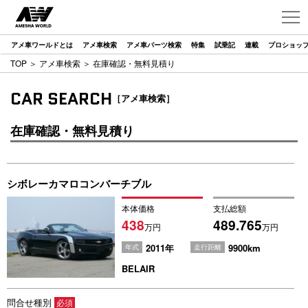
アメ車ワールドとは
アメ車検索
アメ車パーツ検索
特集
試乗記
連載
プロショッ
TOP
＞
アメ車検索
＞ 在庫確認・無料見積り
CAR SEARCH
［アメ車検索］
在庫確認・無料見積り
シボレーカマロコンバーチブル
本体価格
支払総額
438
489.765
万円
万円
2011年
9900km
年式
走行距離
BELAIR
問合せ種別
必須