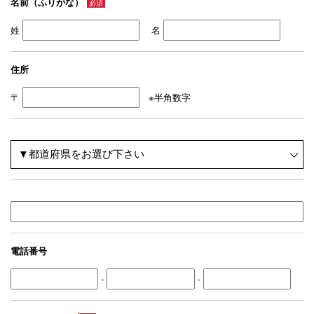
名前（ふりがな）
必須
姓
名
住所
〒
※半角数字
電話番号
-
-