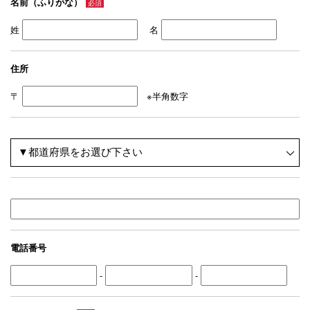
名前（ふりがな）
必須
姓
名
住所
〒
※半角数字
電話番号
-
-