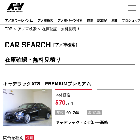
アメ車ワールドとは
アメ車検索
アメ車パーツ検索
特集
試乗記
連載
プロショッ
TOP
＞
アメ車検索
＞ 在庫確認・無料見積り
CAR SEARCH
［アメ車検索］
在庫確認・無料見積り
キャデラックATS PREMIUMプレミアム
本体価格
570
万円
2017年
年式
走行距離
キャデラック・シボレー高崎
問合せ種別
必須