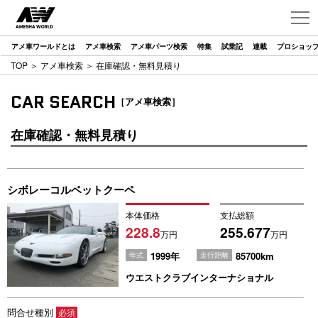
アメ車ワールドとは
アメ車検索
アメ車パーツ検索
特集
試乗記
連載
プロショッ
TOP
＞
アメ車検索
＞ 在庫確認・無料見積り
CAR SEARCH
［アメ車検索］
在庫確認・無料見積り
シボレーコルベットクーペ
本体価格
支払総額
228.8
255.677
万円
万円
1999年
85700km
年式
走行距離
ウエストクラブインターナショナル
問合せ種別
必須