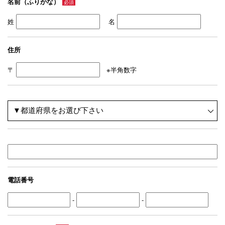
名前（ふりがな）
必須
姓
名
住所
〒
※半角数字
電話番号
-
-