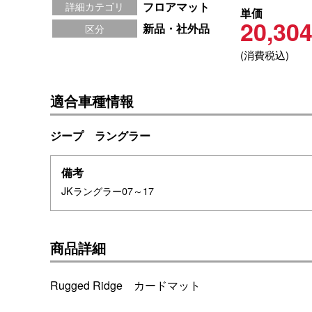
フロアマット
詳細カテゴリ
単価
20,30
新品・社外品
区分
(消費税込)
適合車種情報
ジープ ラングラー
備考
JKラングラー07～17
商品詳細
Rugged Ridge カードマット