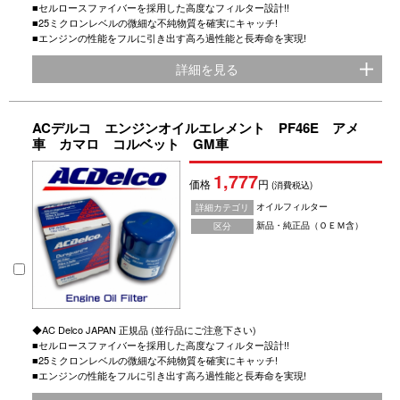
■セルロースファイバーを採用した高度なフィルター設計!!
■25ミクロンレベルの微細な不純物質を確実にキャッチ!
■エンジンの性能をフルに引き出す高ろ過性能と長寿命を実現!
詳細を見る
ACデルコ エンジンオイルエレメント PF46E アメ
車 カマロ コルベット GM車
1,777
価格
円
(消費税込)
オイルフィルター
詳細カテゴリ
新品・純正品（ＯＥＭ含）
区分
◆AC Delco JAPAN 正規品 (並行品にご注意下さい)
■セルロースファイバーを採用した高度なフィルター設計!!
■25ミクロンレベルの微細な不純物質を確実にキャッチ!
■エンジンの性能をフルに引き出す高ろ過性能と長寿命を実現!