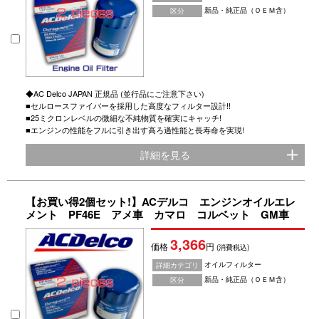
新品・純正品（ＯＥＭ含）
区分
◆AC Delco JAPAN 正規品 (並行品にご注意下さい)
■セルロースファイバーを採用した高度なフィルター設計!!
■25ミクロンレベルの微細な不純物質を確実にキャッチ!
■エンジンの性能をフルに引き出す高ろ過性能と長寿命を実現!
詳細を見る
【お買い得2個セット!】ACデルコ エンジンオイルエレ
メント PF46E アメ車 カマロ コルベット GM車
3,366
価格
円
(消費税込)
オイルフィルター
詳細カテゴリ
新品・純正品（ＯＥＭ含）
区分