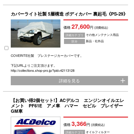
カバーライト社製 5層構造 ボディカバー 裏起毛《PS-29》
27,600
価格
円
(消費税込)
その他メンテナンス用品
詳細カテゴリ
新品・社外品
区分
COVERITE社製 プレステージカーカバーです。
下記URLよりご注文頂けます。
http://collections.shop-pro.jp/?pid=42113128
詳細を見る
【お買い得2個セット!】ACデルコ エンジンオイルエレ
メント PF61E アメ車 ハマー セビル ブレイザー
GM車
3,366
価格
円
(消費税込)
オイルフィルター
詳細カテゴリ