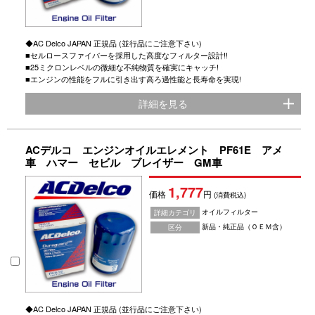
◆AC Delco JAPAN 正規品 (並行品にご注意下さい)
■セルロースファイバーを採用した高度なフィルター設計!!
■25ミクロンレベルの微細な不純物質を確実にキャッチ!
■エンジンの性能をフルに引き出す高ろ過性能と長寿命を実現!
詳細を見る
ACデルコ エンジンオイルエレメント PF61E アメ
車 ハマー セビル ブレイザー GM車
1,777
価格
円
(消費税込)
オイルフィルター
詳細カテゴリ
新品・純正品（ＯＥＭ含）
区分
◆AC Delco JAPAN 正規品 (並行品にご注意下さい)