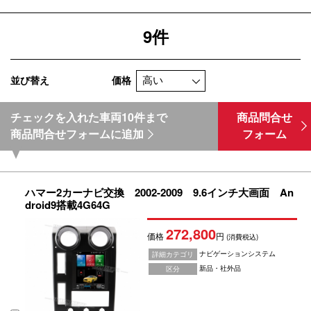
9件
並び替え
価格
チェックを入れた車両10件まで
商品問合せ
商品問合せフォームに追加
フォーム
ハマー2カーナビ交換 2002-2009 9.6インチ大画面 An
droid9搭載4G64G
272,800
価格
円
(消費税込)
ナビゲーションシステム
詳細カテゴリ
新品・社外品
区分