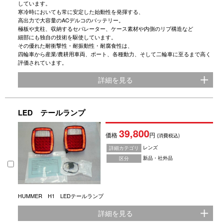
しています。
寒冷時においても常に安定した始動性を発揮する、
高出力で大容量のACデルコのバッテリー。
極板や支柱、収納するセパレーター、ケース素材や内側のリブ構造など
細部にも独自の技術を駆使しています。
その優れた耐衝撃性・耐振動性・耐腐食性は、
四輪車から産業/農耕用車両、ポート、各種動力、そして二輪車に至るまで高く
評価されています。
詳細を見る
LED テールランプ
39,800
価格
円
(消費税込)
レンズ
詳細カテゴリ
新品・社外品
区分
HUMMER H1 LEDテールランプ
詳細を見る