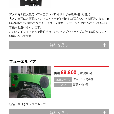
アメ車好きに人気のハマーにアンドロイドナビが取り付け可能に。
大きい車両に大画面のアンドロイドナビを付ければ目立つことな間違いなし。B
luetooth対応で操作もタッチスクリーン採用。ミラーリングにも対応しているの
で色々と遊べちゃいます。
このアンドロイドナビで最近流行りのキャンプやドライブに行けば目立つこと
間違いなしですね。
詳細を見る
フューエルドア
89,800
価格
円
(消費税込)
デカール・その他
詳細カテゴリ
新品・社外品
区分
新品 鍵付きフュウエルドア
詳細を見る