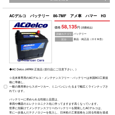
ACデルコ バッテリー 86-7MF アメ車 ハマー H3
58,135
価格
円
(消費税込)
バッテリー
詳細カテゴリ
新品・純正品（ＯＥＭ含）
区分
◆AC Delco JAPAN 正規品 (並行品にご注意下さい。)
☆北米車専用のACデルコ・メンテナンスフリー・バッテリーは米国BCI工業規
格に準拠し、
一般の乗用車からスポーツカー、ミニバンにいたるまで幅広くラインナップさ
れています。
バッテリーに求められる性能と品質は、
車両や機器のエレクトロニクス化に伴ってますます高くなっています。
世界に先駆けてメンテナンスフリーのバッテリーを開発したACデルコは、
常に一歩進んだテクノロジーを投入し、日米欧の工業規格を上回る性能を達成