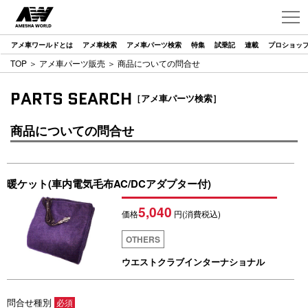
アメ車ワールドとは
アメ車検索
アメ車パーツ検索
特集
試乗記
連載
プロショッ
TOP
＞
アメ車パーツ販売
＞ 商品についての問合せ
PARTS SEARCH
［アメ車パーツ検索］
商品についての問合せ
暖ケット(車内電気毛布AC/DCアダプター付)
5,040
価格
円(消費税込)
OTHERS
ウエストクラブインターナショナル
問合せ種別
必須