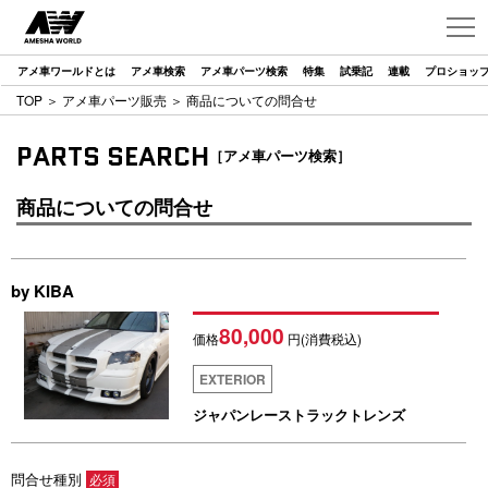
アメ車ワールドとは
アメ車検索
アメ車パーツ検索
特集
試乗記
連載
プロショッ
TOP
＞
アメ車パーツ販売
＞ 商品についての問合せ
PARTS SEARCH
［アメ車パーツ検索］
商品についての問合せ
by KIBA
80,000
価格
円(消費税込)
EXTERIOR
ジャパンレーストラックトレンズ
問合せ種別
必須