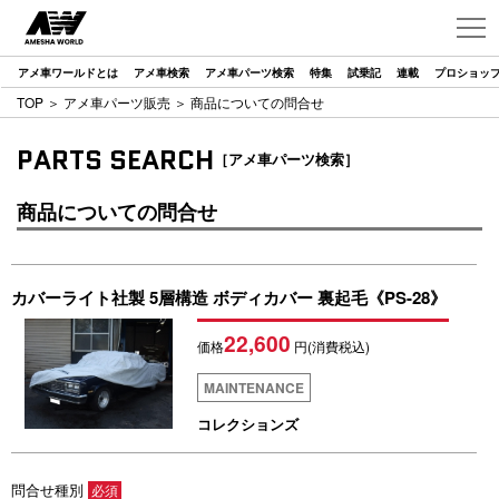
アメ車ワールドとは
アメ車検索
アメ車パーツ検索
特集
試乗記
連載
プロショッ
TOP
＞
アメ車パーツ販売
＞ 商品についての問合せ
PARTS SEARCH
［アメ車パーツ検索］
商品についての問合せ
カバーライト社製 5層構造 ボディカバー 裏起毛《PS-28》
22,600
価格
円(消費税込)
MAINTENANCE
コレクションズ
問合せ種別
必須