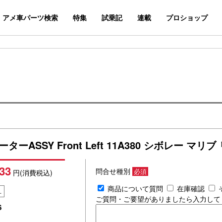
アメ車パーツ検索
特集
試乗記
連載
プロショップ
ーASSY Front Left 11A380 シボレー マ
33
問合せ種別
必須
円(消費税込)
商品について質問
在庫確認
L
ご質問・ご要望がありましたら入力して
S