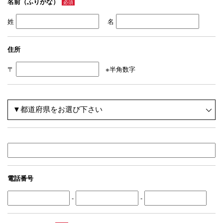
名前（ふりがな）
必須
姓
名
住所
〒
※半角数字
電話番号
-
-