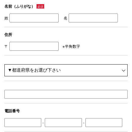
名前（ふりがな）
必須
姓
名
住所
〒
※半角数字
電話番号
-
-