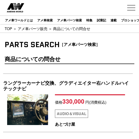
アメ車ワールドとは
アメ車検索
アメ車パーツ検索
特集
試乗記
連載
プロショッ
TOP
＞
アメ車パーツ販売
＞ 商品についての問合せ
PARTS SEARCH
［アメ車パーツ検索］
商品についての問合せ
ラングラーカーナビ交換、グラディエイター右ハンドルハイ
テックナビ
330,000
価格
円(消費税込)
AUDIO＆VISUAL
あとづけ屋