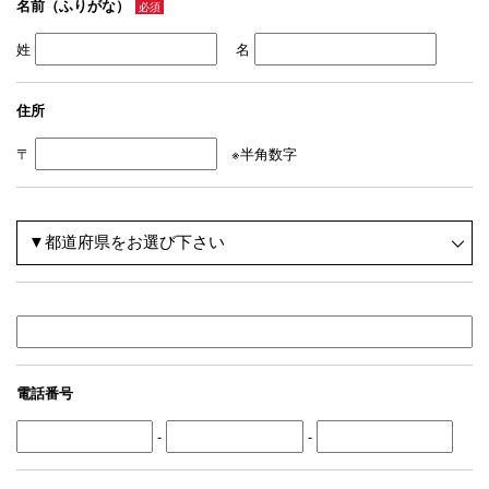
名前（ふりがな）
必須
姓
名
住所
〒
※半角数字
電話番号
-
-