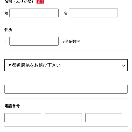
名前（ふりがな）
必須
姓
名
住所
〒
※半角数字
電話番号
-
-