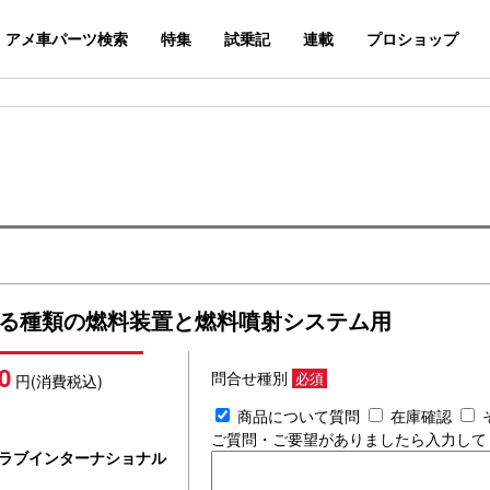
アメ車パーツ検索
特集
試乗記
連載
プロショップ
あらゆる種類の燃料装置と燃料噴射システム用
0
問合せ種別
必須
円(消費税込)
商品について質問
在庫確認
ご質問・ご要望がありましたら入力して
ラブインターナショナル