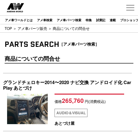
アメ車ワールドとは
アメ車検索
アメ車パーツ検索
特集
試乗記
連載
プロショッ
TOP
＞
アメ車パーツ販売
＞ 商品についての問合せ
PARTS SEARCH
［アメ車パーツ検索］
商品についての問合せ
グランドチェロキー2014〜2020 ナビ交換 アンドロイド化 Car
Play あとづけ
265,760
価格
円(消費税込)
AUDIO＆VISUAL
あとづけ屋