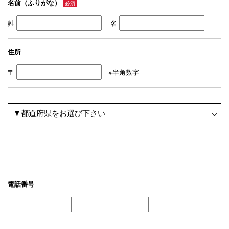
名前（ふりがな）
必須
姓
名
住所
〒
※半角数字
電話番号
-
-