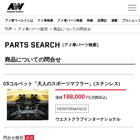
アメ車ワールドとは
アメ車検索
アメ車パーツ検索
特集
試乗記
連載
プロショッ
TOP
＞
アメ車パーツ販売
＞ 商品についての問合せ
PARTS SEARCH
［アメ車パーツ検索］
商品についての問合せ
C5コルベット「大人のスポーツマフラー」(ステンレス)
198,000
価格
円(消費税込)
PERFORMANCE
ウエストクラブインターナショナル
問合せ種別
必須