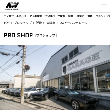
アメ車ワールドとは
アメ車検索
アメ車パーツ検索
特集
試乗記
連載
プロショッ
TOP
＞
プロショップ
＞
近畿
＞
大阪府
＞ UGアーバンガレージ
PRO SHOP
［プロショップ］