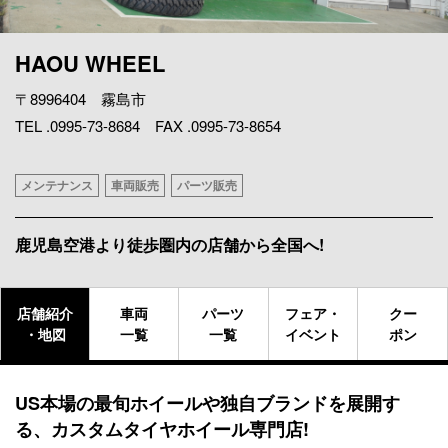
HAOU WHEEL
〒8996404 霧島市
TEL .0995-73-8684 FAX .0995-73-8654
メンテナンス
車両販売
パーツ販売
鹿児島空港より徒歩圏内の店舗から全国へ!
店舗紹介
車両
パーツ
フェア・
クー
・地図
一覧
一覧
イベント
ポン
US本場の最旬ホイールや独自ブランドを展開す
る、カスタムタイヤホイール専門店!