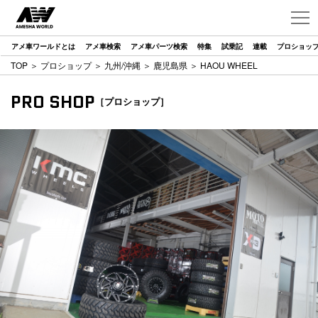
アメ車ワールドとは
アメ車検索
アメ車パーツ検索
特集
試乗記
連載
プロショッ
TOP
＞
プロショップ
＞
九州/沖縄
＞
鹿児島県
＞ HAOU WHEEL
PRO SHOP
［プロショップ］