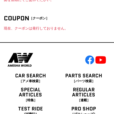
COUPON
［クーポン］
現在、クーポンは発行しておりません。
CAR SEARCH
PARTS SEARCH
［アメ車検索］
［パーツ検索］
SPECIAL
REGULAR
ARTICLES
ARTICLES
［特集］
［連載］
TEST RIDE
PRO SHOP
［試乗記］
［プロショップ］