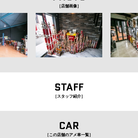
［店舗画像］
STAFF
［スタッフ紹介］
CAR
［この店舗のアメ車一覧］