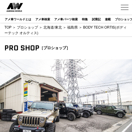
アメ車ワールドとは
アメ車検索
アメ車パーツ検索
特集
試乗記
連載
プロショッ
TOP
＞
プロショップ
＞
北海道/東北
＞
福島県
＞ BODY TECH ORTIS(ボディ
ーテック オルティス)
PRO SHOP
［プロショップ］