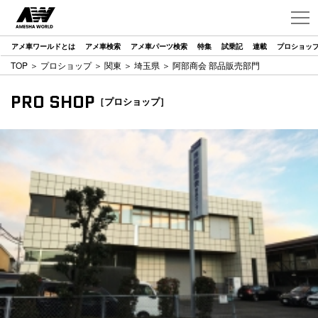
アメ車ワールドとは
アメ車検索
アメ車パーツ検索
特集
試乗記
連載
プロショッ
TOP
＞
プロショップ
＞
関東
＞
埼玉県
＞ 阿部商会 部品販売部門
PRO SHOP
［プロショップ］