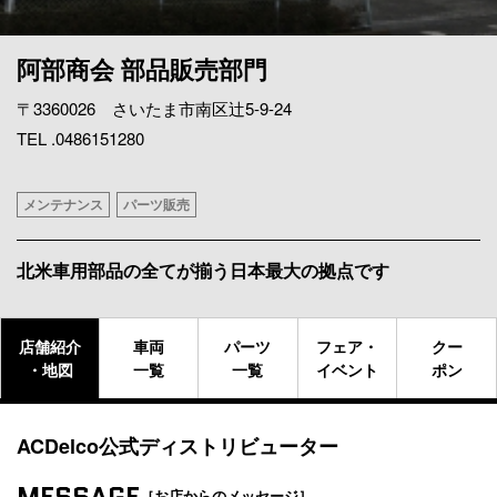
阿部商会 部品販売部門
〒3360026 さいたま市南区辻5-9-24
TEL .0486151280
メンテナンス
パーツ販売
北米車用部品の全てが揃う日本最大の拠点です
店舗紹介
車両
パーツ
フェア・
クー
・地図
一覧
一覧
イベント
ポン
ACDelco公式ディストリビューター
MESSAGE
［お店からのメッセージ］