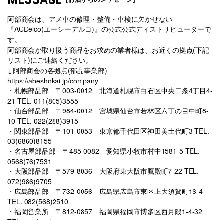
阿部商会は、アメ車の修理・整備・車検に欠かせない
『ACDelco(エーシーデルコ)』の公式公式ディストリビューターで
す。
阿部商会が取り扱う商品をお求めの業者様は、お近くの拠点(下記
リスト)にご連絡ください。
↓阿部商会の各拠点(部品事業部)
https://abeshokai.jp/company
・札幌部品部 〒003-0012 北海道札幌市白石区中央二条4丁目4-
21 TEL. 011(805)3555
・仙台部品部 〒984-0012 宮城県仙台市若林区六丁の目中町8-
10 TEL. 022(288)3915
・関東部品部 〒101-0053 東京都千代田区神田美土代町3 TEL.
03(6860)8155
・名古屋部品部 〒485-0082 愛知県小牧市村中1581-5 TEL.
0568(76)7531
・大阪部品部 〒579-8036 大阪府東大阪市鷹殿町7-22 TEL.
072(986)9705
・広島部品部 〒732-0056 広島県広島市東区上大須賀町16-4
TEL. 082(568)2510
・福岡営業所 〒812-0857 福岡県福岡市博多区西月隈1-4-32