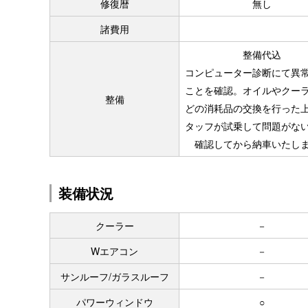
修復暦
無し
諸費用
整備代込
コンピューター診断にて異
ことを確認。オイルやクー
整備
どの消耗品の交換を行った
タッフが試乗して問題がな
確認してから納車いたし
装備状況
クーラー
－
Wエアコン
－
サンルーフ/ガラスルーフ
－
パワーウィンドウ
○