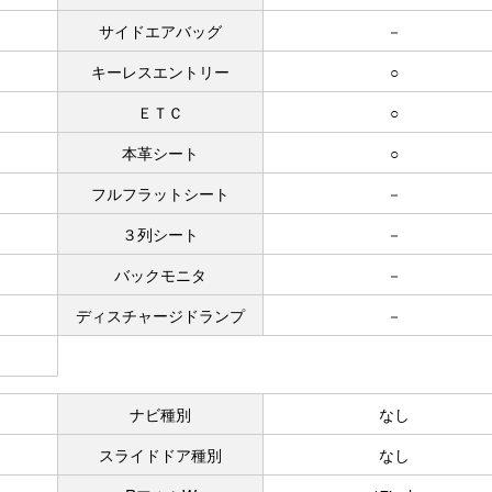
サイドエアバッグ
－
キーレスエントリー
○
ＥＴＣ
○
本革シート
○
フルフラットシート
－
３列シート
－
バックモニタ
－
ディスチャージドランプ
－
ナビ種別
なし
スライドドア種別
なし