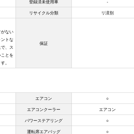
登録済未使用車
-
リサイクル分類
リ済別
常がない
ラントな
保証
上で、ス
いことを
ます。
エアコン
○
エアコンクーラー
エアコン
パワーステアリング
○
運転席エアバッグ
○