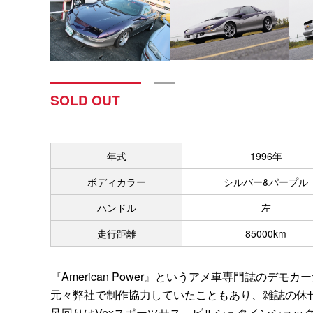
SOLD OUT
年式
1996年
ボディカラー
シルバー&パープル
ハンドル
左
走行距離
85000km
『American Power』というアメ車専門誌のデモ
元々弊社で制作協力していたこともあり、雑誌の休
足回りはVexスポーツサス、ビルシュタインショッ