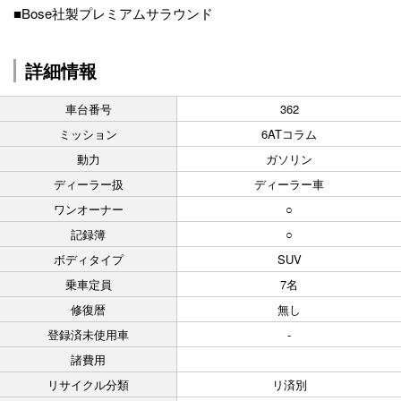
■Bose社製プレミアムサラウンド
詳細情報
車台番号
362
ミッション
6ATコラム
動力
ガソリン
ディーラー扱
ディーラー車
ワンオーナー
○
記録簿
○
ボディタイプ
SUV
乗車定員
7名
修復暦
無し
登録済未使用車
-
諸費用
リサイクル分類
リ済別