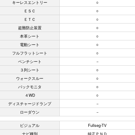
キーレスエントリー
○
ＥＳＣ
○
ＥＴＣ
○
盗難防止装置
○
本革シート
○
電動シート
○
フルフラットシート
○
ベンチシート
－
３列シート
○
ウォークスルー
○
バックモニタ
○
４WD
○
ディスチャージドランプ
－
ローダウン
－
ビジュアル
Fullseg-TV
ナビ種別
純正ＰＮＤ