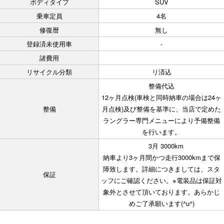
ボディタイプ
SUV
乗車定員
4名
修復暦
無し
登録済未使用車
-
諸費用
リサイクル分類
リ済込
整備代込
12ヶ月点検(車検と同時納車の場合は24ヶ
整備
月点検)及び整備を基準に、当店で定めた
ラングラー専門メニューにより予備整備
を行います。
3月 3000km
納車より3ヶ月間かつ走行3000kmまで保
障致します。詳細につきましては、スタ
保証
ッフにご確認ください。※電装品は保証対
象外とさせて頂いております。あらかじ
めご了承願います(^u^)