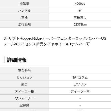
排気量
4000cc
ハンドル
右
車検
車検無し
走行距離
52378km
3inリフトRuggedRidgeオーバーフェンダーロックバンパーUS
テール&ライセンス新品タイヤホイール1ナンバー可
詳細情報
車台番号
ミッション
3ATコラム
動力
ガソリン
ディーラー扱
ディーラー車
ワンオーナー
-
記録簿
-