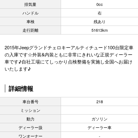
排気量
0cc
ハンドル
右
車検
残あり
走行距離
51613km
2015年Jeepグランドチェロキーアルティチュード100台限定車
の入庫です☆外装&内装ともに非常にきれいな正規ディーラー
車です♪自社工場にてしっかり点検整備を実施し全国へお届け
いたします♪
詳細情報
車台番号
218
ミッション
動力
ガソリン
ディーラー扱
ディーラー車
ワンオーナー
-