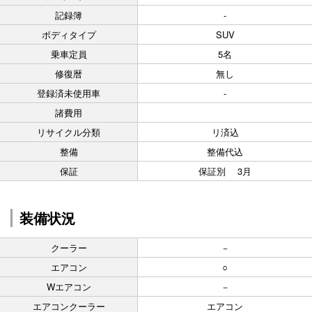
記録簿
-
ボディタイプ
SUV
乗車定員
5名
修復暦
無し
登録済未使用車
-
諸費用
リサイクル分類
リ済込
整備
整備代込
保証
保証別 3月
装備状況
クーラー
－
エアコン
○
Wエアコン
－
エアコンクーラー
エアコン