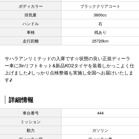
ボディカラー
ブラッククリアコート
排気量
3600cc
ハンドル
右
車検
残あり
走行距離
25720km
サハラアンリミテッドの入庫です☆状態の良い正規ディーラ
ー車に3inリフトキット&新品KO2タイヤを装着しかっこよく仕
上げました♪しっかり点検整備も実施し全国へお届けいたしま
す♪
詳細情報
車台番号
444
ミッション
動力
ガソリン
ディーラー扱
ディーラー車