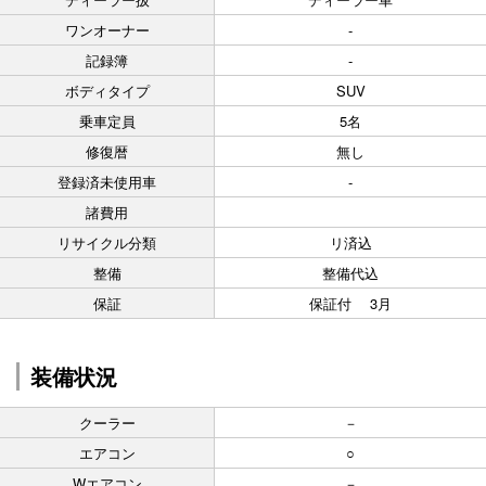
ワンオーナー
-
記録簿
-
ボディタイプ
SUV
乗車定員
5名
修復暦
無し
登録済未使用車
-
諸費用
リサイクル分類
リ済込
整備
整備代込
保証
保証付 3月
装備状況
クーラー
－
エアコン
○
Wエアコン
－