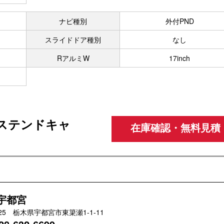
ナビ種別
外付PND
スライドドア種別
なし
RアルミW
17inch
クステンドキャ
在庫確認・無料見積
U宇都宮
925 栃木県宇都宮市東簗瀬1-1-11