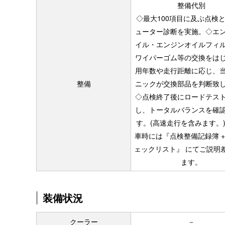
整備代別
◇最大100項目に及ぶ点検
ューター診断を実施。◇エ
イル・エンジンオイルフィ
ワイパーゴム等の交換をは
用年数や走行距離に応じ、
整備
ニックが交換部品を判断致
◇点検終了後にロードテス
し、トータルバランスを確
す。(高速走行を含みます。
車時には『点検整備記録簿 +
ェックリスト』 にてご説明
ます。
装備状況
クーラー
－