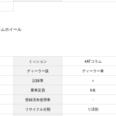
ームホイール
ミッション
4ATコラム
ディーラー扱
ディーラー車
記録簿
○
ク
乗車定員
6名
登録済未使用車
-
リサイクル分類
リ済別