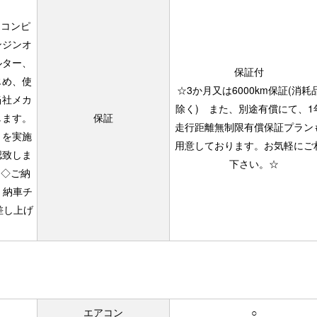
とコンピ
ンジンオ
ルター、
保証付
じめ、使
☆3か月又は6000km保証(消耗
当社メカ
除く) また、別途有償にて、1
します。
保証
走行距離無制限有償保証プラン
トを実施
用意しております。お気軽にご
認致しま
下さい。☆
)◇ご納
 納車チ
差し上げ
エアコン
○