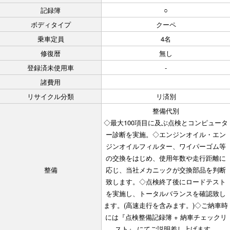
記録簿
○
ボディタイプ
クーペ
乗車定員
4名
修復暦
無し
登録済未使用車
-
諸費用
リサイクル分類
リ済別
整備代別
◇最大100項目に及ぶ点検とコンピュータ
ー診断を実施。◇エンジンオイル・エン
ジンオイルフィルター、ワイパーゴム等
の交換をはじめ、使用年数や走行距離に
整備
応じ、当社メカニックが交換部品を判断
致します。◇点検終了後にロードテスト
を実施し、トータルバランスを確認致し
ます。(高速走行を含みます。)◇ご納車時
には『点検整備記録簿 + 納車チェックリ
スト』 にてご説明差し上げます。