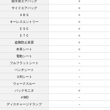
助手席エアバッグ
○
サイドエアバッグ
○
ＡＢＳ
○
キーレスエントリー
○
ＥＳＣ
○
ＥＴＣ
○
盗難防止装置
○
本革シート
○
電動シート
－
フルフラットシート
－
ベンチシート
－
３列シート
－
ウォークスルー
－
バックモニタ
○
４WD
－
ディスチャージドランプ
－