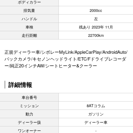
ボディカラー
排気量
2000cc
ハンドル
左
車検
残あり 2023年 11月
走行距離
22700km
正規ディーラー車/シボレーMyLink/AppleCarPlay/AndroidAuto/
バックカメラ/キセノンヘッドライト/ETC/Fドライブレコーダ
ー/純正20インチAW/シートヒーター&クーラー
詳細情報
車台番号
ミッション
8ATコラム
動力
ガソリン
ディーラー扱
ディーラー車
ワンオーナー
-