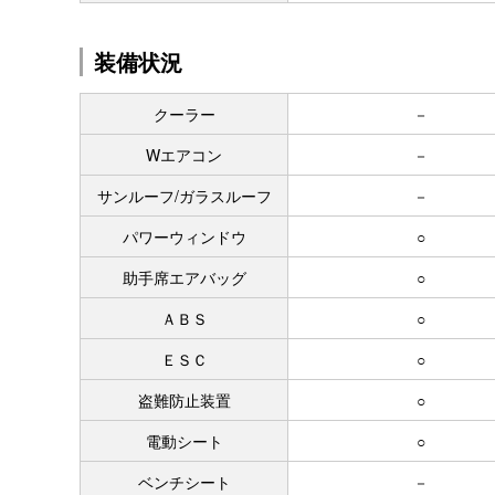
装備状況
クーラー
－
Wエアコン
－
サンルーフ/ガラスルーフ
－
パワーウィンドウ
○
助手席エアバッグ
○
ＡＢＳ
○
ＥＳＣ
○
盗難防止装置
○
電動シート
○
ベンチシート
－