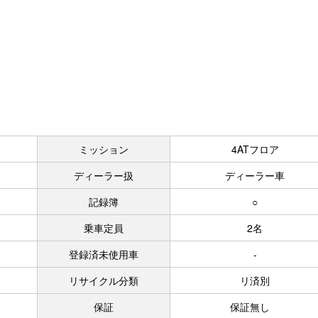
ミッション
4ATフロア
ディーラー扱
ディーラー車
記録簿
○
乗車定員
2名
登録済未使用車
-
リサイクル分類
リ済別
保証
保証無し