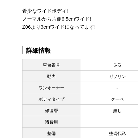
希少なワイドボディ!
ノーマルから片側6.5cmワイド!
Z06より3cmワイドになってます!
詳細情報
車台番号
6-G
動力
ガソリン
ワンオーナー
-
ボディタイプ
クーペ
修復暦
無し
諸費用
整備
整備代込