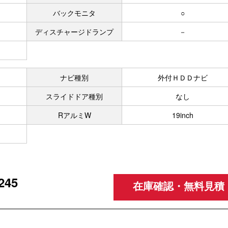
バックモニタ
○
ディスチャージドランプ
－
ナビ種別
外付ＨＤＤナビ
スライドドア種別
なし
RアルミW
19inch
45
在庫確認・無料見積