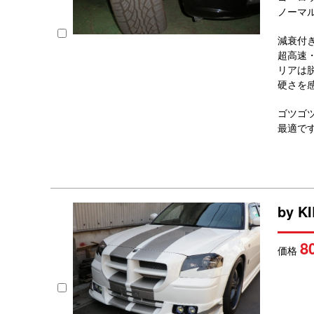
ノーマ
減衰付
超高速
リアは
硬さを感
ゴツゴ
最適で
by K
8
価格