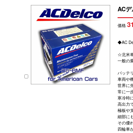
AC
3
価格
◆AC D
☆北米
一般の
バッテ
車両や
世界に
常に一
寒冷時
高出力
極板や
細部に
その優
四輪車