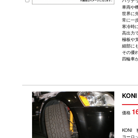
バッテ
車両や
世界に
常に一
寒冷時
高出力
極板や
細部に
その優
四輪車
KO
1
価格
KON
ヨーロ