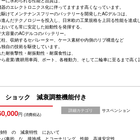
リーに求められる性能と品質は、
機器のエレクトロニクス化に伴ってますます高くなっています。
先駆けてメンテナンスフリーのバッテリーを開発したACデルコは、
歩進んだテクノロジーを投入し、日米欧の工業規格を上回る性能を達成
においても常に安定した始動性を発揮する、
で大容量のACデルコのバッテリー。
支柱、収納するセパレーター、ケース素材や内側のリブ構造など
も独自の技術を駆使しています。
れた耐衝撃性・耐振動性・耐腐食性は、
から産業/農耕用車両、ポート、各種動力、そして二輪車に至るまで高く
NI ショック 減衰調整機能付き
詳細カテゴリ
サスペンション
60,000
円
(消費税込)
I 独特 の 減衰特性 において
ッパ車的 な 接地感 とコーナリング 性能 高速安定性