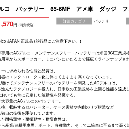
デルコ バッテリー 65-6MF アメ車 ダッジ 
詳細カテゴリ
バッテリー
1,570
円
(消費税込)
elco JAPAN 正規品 (並行品にご注意下さい。)
車専用のACデルコ・メンテナンスフリー・バッテリーは米国BCI工業規
乗用車からスポーツカー、ミニバンにいたるまで幅広くラインナップさ
リーに求められる性能と品質は、
機器のエレクトロニクス化に伴ってますます高くなっています。
先駆けてメンテナンスフリーのバッテリーを開発したACデルコは、
歩進んだテクノロジーを投入し、日米欧の工業規格を上回る性能を達成
においても常に安定した始動性を発揮する、
で大容量のACデルコのバッテリー。
支柱、収納するセパレーター、ケース素材や内側のリブ構造など
も独自の技術を駆使しています。
れた耐衝撃性・耐振動性・耐腐食性は、
から産業/農耕用車両、ポート、各種動力、そして二輪車に至るまで高く