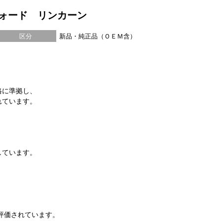
フォード リンカーン
区分
新品・純正品（ＯＥＭ含）
格に準拠し、
れています。
しています。
評価されています。