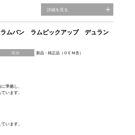
詳細を見る
ジ ラムバン ラムピックアップ デュラン
区分
新品・純正品（ＯＥＭ含）
格に準拠し、
れています。
しています。