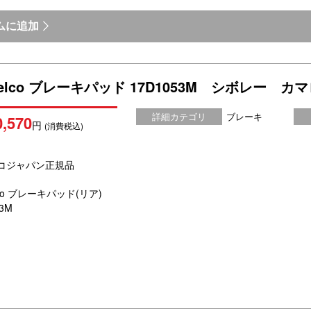
ムに追加
Delco ブレーキパッド 17D1053M シボレ
詳細カテゴリ
ブレーキ
0,570
円
(消費税込)
ルコジャパン正規品
lco ブレーキパッド(リア)
53M