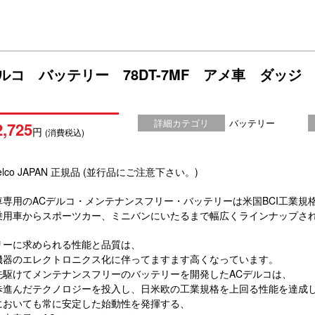
デルコ バッテリー 78DT-7MF アメ車 ダッ
詳細カテゴリ
バッテリー
2,725
円
(消費税込)
elco JAPAN 正規品 (並行品にご注意下さい。)
車専用のACデルコ・メンテナンスフリー・バッテリーは米国BCI工業規
乗用車からスポーツカー、ミニバンにいたるまで幅広くラインナップさ
リーに求められる性能と品質は、
機器のエレクトロニクス化に伴ってますます高くなっています。
先駆けてメンテナンスフリーのバッテリーを開発したACデルコは、
歩進んだテクノロジーを投入し、日米欧の工業規格を上回る性能を達成
においても常に安定した始動性を発揮する、