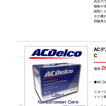
高出力
極板や
細部に
その優
四輪車
AC
C
2
価格
◆AC D
☆ヨー
ドイツ