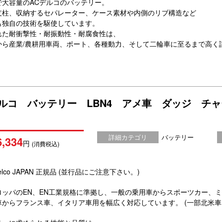
で大容量のACデルコのバッテリー。
支柱、収納するセパレーター、ケース素材や内側のリブ構造など
も独自の技術を駆使しています。
れた耐衝撃性・耐振動性・耐腐食性は、
から産業/農耕用車両、ポート、各種動力、そして二輪車に至るまで高く
デルコ バッテリー LBN4 アメ車 ダッジ チ
詳細カテゴリ
バッテリー
6,334
円
(消費税込)
elco JAPAN 正規品 (並行品にご注意下さい。)
ロッパのEN、EN工業規格に準拠し、一般の乗用車からスポーツカー、
車からフランス車、イタリア車用を幅広く対応しています。 (一部北米車