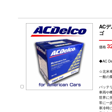
AC
ゴ
3
価格
◆AC D
☆北米
一般の
バッテ
車両や
世界に
常に一
寒冷時