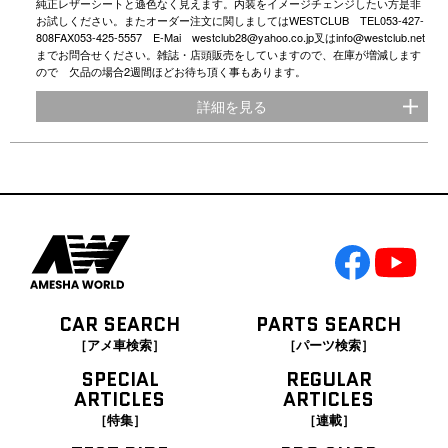
純正レザーシートと遜色なく見えます。内装をイメージチェンジしたい方是非
お試しください。またオーダー注文に関しましてはWESTCLUB TEL053-427-
808FAX053-425-5557 E-Mai westclub28@yahoo.co.jp叉はinfo@westclub.net
までお問合せください。雑誌・店頭販売をしていますので、在庫が増減します
ので 欠品の場合2週間ほどお待ち頂く事もあります。
詳細を見る
CAR SEARCH
PARTS SEARCH
［アメ車検索］
［パーツ検索］
SPECIAL
REGULAR
ARTICLES
ARTICLES
［特集］
［連載］