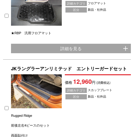
フロアマット
詳細カテゴリ
新品・社外品
区分
★RBP 汎用フロアマット
詳細を見る
JKラングラーアンリミテッド エントリーガードセット
12,960
価格
円
(消費税込)
スカッフプレート
詳細カテゴリ
新品・社外品
区分
Rugged Ridge
前後左右4ピースのセット
両面貼付け