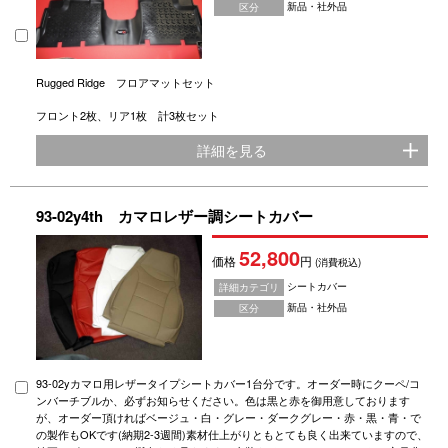
新品・社外品
区分
Rugged Ridge フロアマットセット
フロント2枚、リア1枚 計3枚セット
詳細を見る
93-02y4th カマロレザー調シートカバー
52,800
価格
円
(消費税込)
シートカバー
詳細カテゴリ
新品・社外品
区分
93-02yカマロ用レザータイプシートカバー1台分です。オーダー時にクーペ/コ
ンバーチブルか、必ずお知らせください。色は黒と赤を御用意しております
が、オーダー頂ければベージュ・白・グレー・ダークグレー・赤・黒・青・で
の製作もOKです(納期2-3週間)素材仕上がりともとても良く出来ていますので、