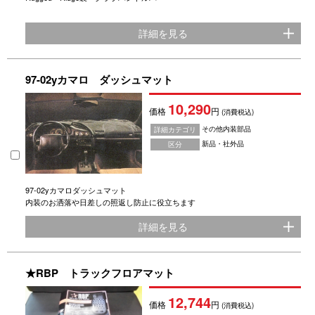
詳細を見る
97-02yカマロ ダッシュマット
10,290
価格
円
(消費税込)
その他内装部品
詳細カテゴリ
新品・社外品
区分
97‐02yカマロダッシュマット
内装のお洒落や日差しの照返し防止に役立ちます
詳細を見る
★RBP トラックフロアマット
12,744
価格
円
(消費税込)