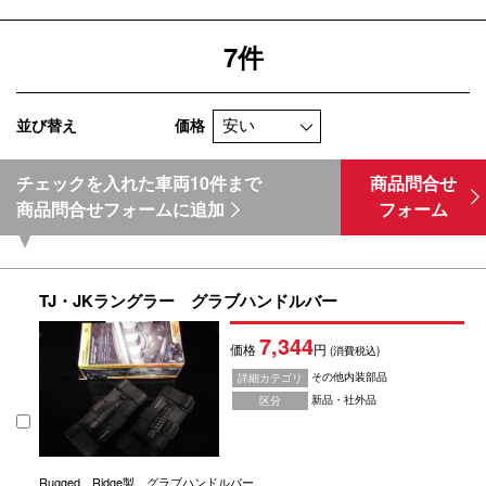
7件
並び替え
価格
チェックを入れた車両10件まで
商品問合せ
商品問合せフォームに追加
フォーム
TJ・JKラングラー グラブハンドルバー
7,344
価格
円
(消費税込)
その他内装部品
詳細カテゴリ
新品・社外品
区分
Rugged Ridge製 グラブハンドルバー