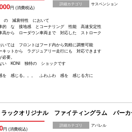
詳細カテゴリ
サスペンション
,000
円 (消費税込)
独特 の 減衰特性 において
車的 な 接地感 とコーナリング 性能 高速安定性
車高から ローダウン車両まで 対応した ストローク
おいては フロントはフード内から気軽に調整可能
ーキットから ラグジュアリー走行にも 対応できます
が必要。
ない KONI 独特の ショックです
感を 感じる。。。 ふわふわ 感を 感じる方に
トラックオリジナル ファイティングラム パーカ
詳細カテゴリ
アパレル
0
円 (消費税込)