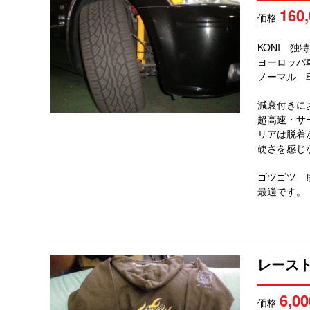
160
価格
KONI 
ヨーロッパ
ノーマル 
減衰付きに
超高速・サ
リアは脱着
硬さを感じ
ゴツゴツ 
最適です。
レース
6,00
価格