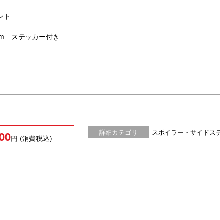
ント
g ram ステッカー付き
詳細カテゴリ
スポイラー・サイドス
00
円 (消費税込)