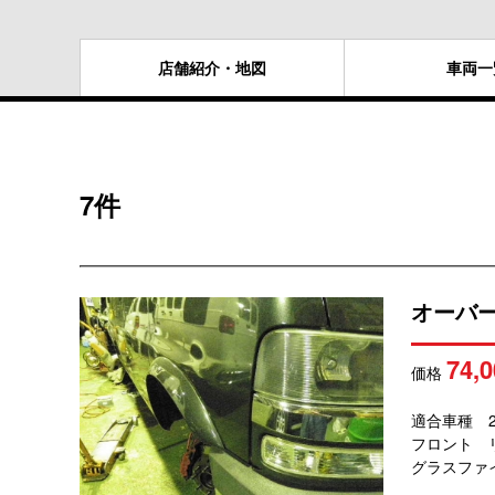
店舗紹介
・地図
車両
一
7件
オーバ
74,0
価格
適合車種 2
フロント リ
グラスファ