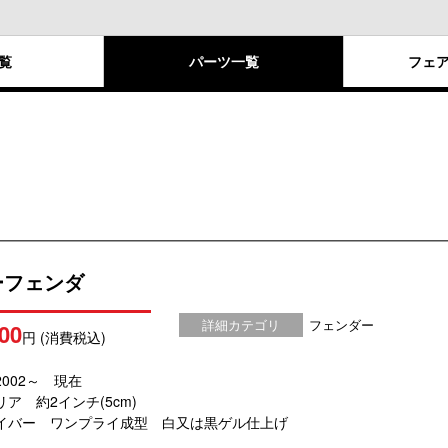
覧
パーツ
一覧
フェ
ーフェンダ
詳細カテゴリ
フェンダー
00
円 (消費税込)
002～ 現在
ア 約2インチ(5cm)
イバー ワンプライ成型 白又は黒ゲル仕上げ