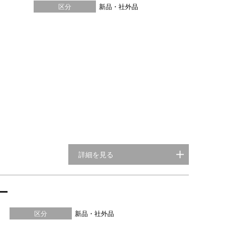
区分
新品・社外品
詳細を見る
ー
区分
新品・社外品