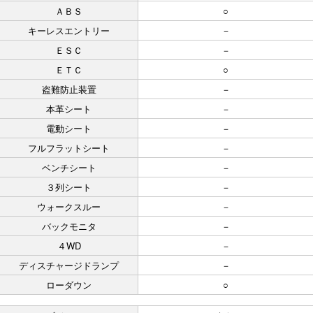
ＡＢＳ
○
キーレスエントリー
－
ＥＳＣ
－
ＥＴＣ
○
盗難防止装置
－
本革シート
－
電動シート
－
フルフラットシート
－
ベンチシート
－
３列シート
－
ウォークスルー
－
バックモニタ
－
４WD
－
ディスチャージドランプ
－
ローダウン
○