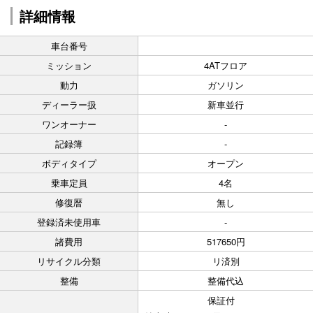
詳細情報
車台番号
ミッション
4ATフロア
動力
ガソリン
ディーラー扱
新車並行
ワンオーナー
-
記録簿
-
ボディタイプ
オープン
乗車定員
4名
修復暦
無し
登録済未使用車
-
諸費用
517650円
リサイクル分類
リ済別
整備
整備代込
保証付