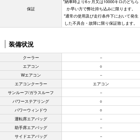
*納車時より6ヶ月又は10000キロのどちら
保証
か早い方で弊社持ち込みに限ります。
*通常の使用及び走行条件下において発生
した不具合・故障に限り保証致します。
装備状況
クーラー
－
エアコン
○
Wエアコン
－
エアコンクーラー
エアコン
サンルーフ/ガラスルーフ
－
パワーステアリング
○
パワーウィンドウ
○
運転席エアバッグ
－
助手席エアバッグ
－
サイドエアバッグ
－