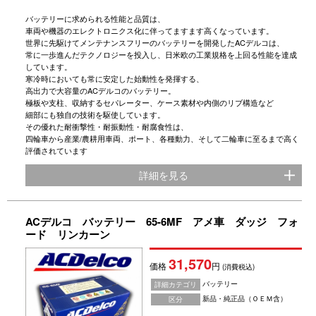
バッテリーに求められる性能と品質は、
車両や機器のエレクトロニクス化に伴ってますます高くなっています。
世界に先駆けてメンテナンスフリーのバッテリーを開発したACデルコは、
常に一歩進んだテクノロジーを投入し、日米欧の工業規格を上回る性能を達成
しています。
寒冷時においても常に安定した始動性を発揮する、
高出力で大容量のACデルコのバッテリー。
極板や支柱、収納するセパレーター、ケース素材や内側のリブ構造など
細部にも独自の技術を駆使しています。
その優れた耐衝撃性・耐振動性・耐腐食性は、
四輪車から産業/農耕用車両、ポート、各種動力、そして二輪車に至るまで高く
評価されています
詳細を見る
ACデルコ バッテリー 65-6MF アメ車 ダッジ フォ
ード リンカーン
31,570
価格
円
(消費税込)
バッテリー
詳細カテゴリ
新品・純正品（ＯＥＭ含）
区分