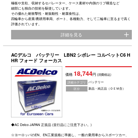
極板や支柱、収納するセパレーター、ケース素材や内側のリブ構造など
細部にも独自の技術を駆使しています。
その優れた耐衝撃性・耐振動性・耐腐食性は、
四輪車から産業/農耕用車両、ポート、各種動力、そして二輪車に至るまで高く
評価されています。
詳細を見る
ACデルコ バッテリー LBN2 シボレー コルベットC6 H
HR フォード フォーカス
18,744
価格
円
(消費税込)
バッテリー
詳細カテゴリ
新品・純正品（ＯＥＭ含）
区分
◆AC Delco JAPAN 正規品 (並行品にご注意下さい。)
☆ヨーロッパのEN、EN工業規格に準拠し、一般の乗用車からスポーツカー、