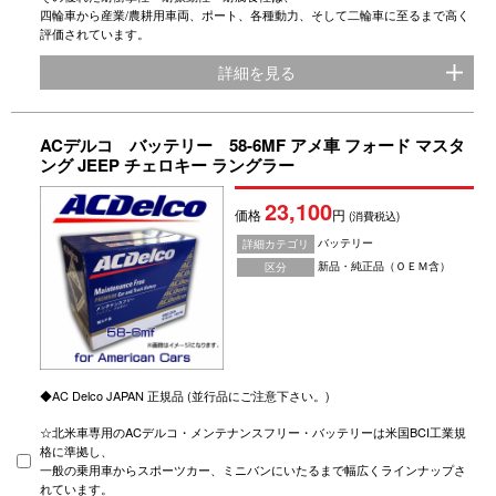
四輪車から産業/農耕用車両、ポート、各種動力、そして二輪車に至るまで高く
評価されています。
詳細を見る
ACデルコ バッテリー 58-6MF アメ車 フォード マスタ
ング JEEP チェロキー ラングラー
23,100
価格
円
(消費税込)
バッテリー
詳細カテゴリ
新品・純正品（ＯＥＭ含）
区分
◆AC Delco JAPAN 正規品 (並行品にご注意下さい。)
☆北米車専用のACデルコ・メンテナンスフリー・バッテリーは米国BCI工業規
格に準拠し、
一般の乗用車からスポーツカー、ミニバンにいたるまで幅広くラインナップさ
れています。