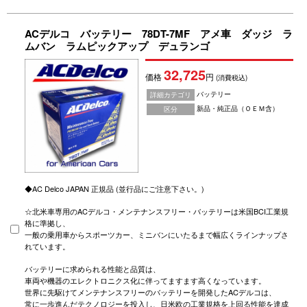
ACデルコ バッテリー 78DT-7MF アメ車 ダッジ ラ
ムバン ラムピックアップ デュランゴ
32,725
価格
円
(消費税込)
バッテリー
詳細カテゴリ
新品・純正品（ＯＥＭ含）
区分
◆AC Delco JAPAN 正規品 (並行品にご注意下さい。)
☆北米車専用のACデルコ・メンテナンスフリー・バッテリーは米国BCI工業規
格に準拠し、
一般の乗用車からスポーツカー、ミニバンにいたるまで幅広くラインナップさ
れています。
バッテリーに求められる性能と品質は、
車両や機器のエレクトロニクス化に伴ってますます高くなっています。
世界に先駆けてメンテナンスフリーのバッテリーを開発したACデルコは、
常に一歩進んだテクノロジーを投入し、日米欧の工業規格を上回る性能を達成