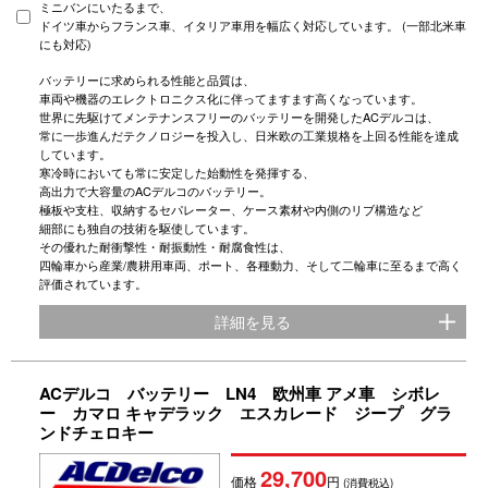
ミニバンにいたるまで、
ドイツ車からフランス車、イタリア車用を幅広く対応しています。 (一部北米車
にも対応)
バッテリーに求められる性能と品質は、
車両や機器のエレクトロニクス化に伴ってますます高くなっています。
世界に先駆けてメンテナンスフリーのバッテリーを開発したACデルコは、
常に一歩進んだテクノロジーを投入し、日米欧の工業規格を上回る性能を達成
しています。
寒冷時においても常に安定した始動性を発揮する、
高出力で大容量のACデルコのバッテリー。
極板や支柱、収納するセパレーター、ケース素材や内側のリブ構造など
細部にも独自の技術を駆使しています。
その優れた耐衝撃性・耐振動性・耐腐食性は、
四輪車から産業/農耕用車両、ポート、各種動力、そして二輪車に至るまで高く
評価されています。
詳細を見る
ACデルコ バッテリー LN4 欧州車 アメ車 シボレ
ー カマロ キャデラック エスカレード ジープ グラ
ンドチェロキー
29,700
価格
円
(消費税込)