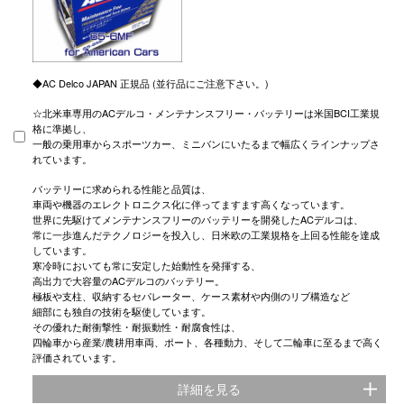
◆AC Delco JAPAN 正規品 (並行品にご注意下さい。)
☆北米車専用のACデルコ・メンテナンスフリー・バッテリーは米国BCI工業規
格に準拠し、
一般の乗用車からスポーツカー、ミニバンにいたるまで幅広くラインナップさ
れています。
バッテリーに求められる性能と品質は、
車両や機器のエレクトロニクス化に伴ってますます高くなっています。
世界に先駆けてメンテナンスフリーのバッテリーを開発したACデルコは、
常に一歩進んだテクノロジーを投入し、日米欧の工業規格を上回る性能を達成
しています。
寒冷時においても常に安定した始動性を発揮する、
高出力で大容量のACデルコのバッテリー。
極板や支柱、収納するセパレーター、ケース素材や内側のリブ構造など
細部にも独自の技術を駆使しています。
その優れた耐衝撃性・耐振動性・耐腐食性は、
四輪車から産業/農耕用車両、ポート、各種動力、そして二輪車に至るまで高く
評価されています。
詳細を見る