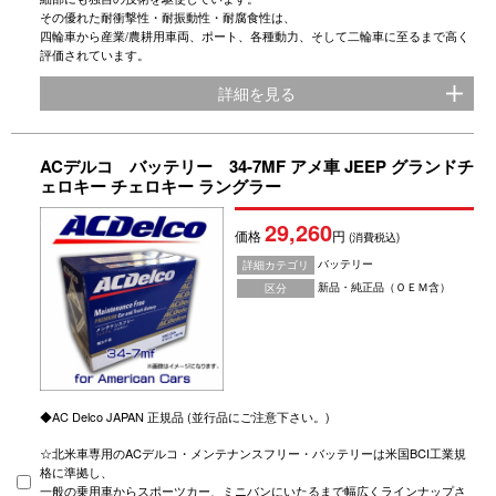
その優れた耐衝撃性・耐振動性・耐腐食性は、
四輪車から産業/農耕用車両、ポート、各種動力、そして二輪車に至るまで高く
評価されています。
詳細を見る
ACデルコ バッテリー 34-7MF アメ車 JEEP グランドチ
ェロキー チェロキー ラングラー
29,260
価格
円
(消費税込)
バッテリー
詳細カテゴリ
新品・純正品（ＯＥＭ含）
区分
◆AC Delco JAPAN 正規品 (並行品にご注意下さい。)
☆北米車専用のACデルコ・メンテナンスフリー・バッテリーは米国BCI工業規
格に準拠し、
一般の乗用車からスポーツカー、ミニバンにいたるまで幅広くラインナップさ