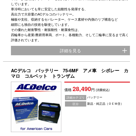
しています。
寒冷時においても常に安定した始動性を発揮する、
高出力で大容量のACデルコのバッテリー。
極板や支柱、収納するセパレーター、ケース素材や内側のリブ構造など
細部にも独自の技術を駆使しています。
その優れた耐衝撃性・耐振動性・耐腐食性は、
四輪車から産業/農耕用車両、ポート、各種動力、そして二輪車に至るまで高く
評価されています。
詳細を見る
ACデルコ バッテリー 75-6MF アメ車 シボレー カ
マロ コルベット トランザム
28,490
価格
円
(消費税込)
バッテリー
詳細カテゴリ
新品・純正品（ＯＥＭ含）
区分