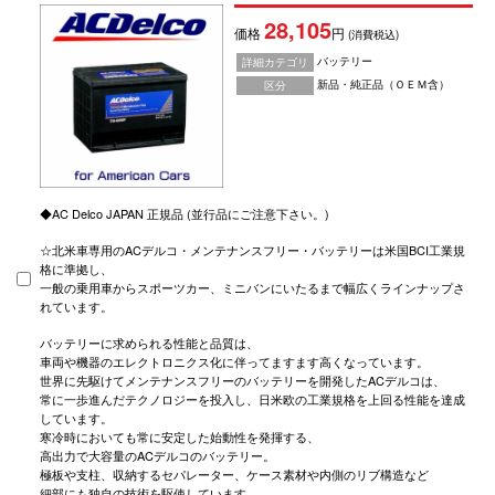
28,105
価格
円
(消費税込)
バッテリー
詳細カテゴリ
新品・純正品（ＯＥＭ含）
区分
◆AC Delco JAPAN 正規品 (並行品にご注意下さい。)
☆北米車専用のACデルコ・メンテナンスフリー・バッテリーは米国BCI工業規
格に準拠し、
一般の乗用車からスポーツカー、ミニバンにいたるまで幅広くラインナップさ
れています。
バッテリーに求められる性能と品質は、
車両や機器のエレクトロニクス化に伴ってますます高くなっています。
世界に先駆けてメンテナンスフリーのバッテリーを開発したACデルコは、
常に一歩進んだテクノロジーを投入し、日米欧の工業規格を上回る性能を達成
しています。
寒冷時においても常に安定した始動性を発揮する、
高出力で大容量のACデルコのバッテリー。
極板や支柱、収納するセパレーター、ケース素材や内側のリブ構造など
細部にも独自の技術を駆使しています。