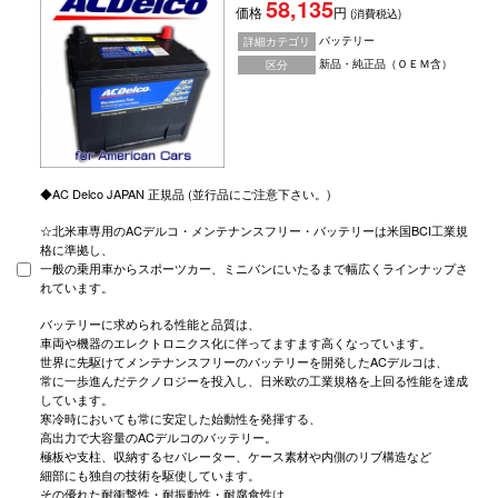
58,135
価格
円
(消費税込)
バッテリー
詳細カテゴリ
新品・純正品（ＯＥＭ含）
区分
◆AC Delco JAPAN 正規品 (並行品にご注意下さい。)
☆北米車専用のACデルコ・メンテナンスフリー・バッテリーは米国BCI工業規
格に準拠し、
一般の乗用車からスポーツカー、ミニバンにいたるまで幅広くラインナップさ
れています。
バッテリーに求められる性能と品質は、
車両や機器のエレクトロニクス化に伴ってますます高くなっています。
世界に先駆けてメンテナンスフリーのバッテリーを開発したACデルコは、
常に一歩進んだテクノロジーを投入し、日米欧の工業規格を上回る性能を達成
しています。
寒冷時においても常に安定した始動性を発揮する、
高出力で大容量のACデルコのバッテリー。
極板や支柱、収納するセパレーター、ケース素材や内側のリブ構造など
細部にも独自の技術を駆使しています。
その優れた耐衝撃性・耐振動性・耐腐食性は、