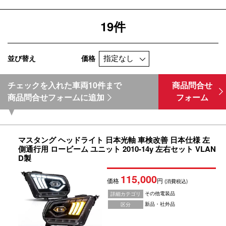
19件
並び替え
価格
チェックを入れた車両10件まで
商品問合せ
商品問合せフォームに追加
フォーム
マスタング ヘッドライト 日本光軸 車検改善 日本仕様 左
側通行用 ロービーム ユニット 2010-14y 左右セット VLAN
D製
115,000
価格
円
(消費税込)
その他電装品
詳細カテゴリ
新品・社外品
区分