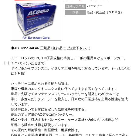
バッテリー
詳細カテゴリ
新品・純正品（ＯＥＭ含）
区分
◆AC Delco JAPAN 正規品 (並行品にご注意下さい。)
☆ヨーロッパのEN、EN工業規格に準拠し、一般の乗用車からスポーツカー、
ミニバンにいたるまで、
ドイツ車からフランス車、イタリア車用を幅広く対応しています。 (一部北米車
にも対応)
バッテリーに求められる性能と品質は、
車両や機器のエレクトロニクス化に伴ってますます高くなっています。
世界に先駆けてメンテナンスフリーのバッテリーを開発したACデルコは、
常に一歩進んだテクノロジーを投入し、日米欧の工業規格を上回る性能を達成
しています。
寒冷時においても常に安定した始動性を発揮する、
高出力で大容量のACデルコのバッテリー。
極板や支柱、収納するセパレーター、ケース素材や内側のリブ構造など
細部にも独自の技術を駆使しています。
その優れた耐衝撃性・耐振動性・耐腐食性は、
四輪車から産業/農耕用車両、ポート、各種動力、そして二輪車に至るまで高く