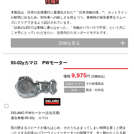
本製品は、日本の左側通行に最適化された**「日本光軸仕様」**。カットライン
が鮮明に出るため、対向車への眩しさを抑えつつ、車検時の保安基準をスムー
ズにクリアできるよう設計されています。
「以前のLEDでは車検に通らなかった」「光軸がバラバラで不安」という方に
こそ手にとっていただきたい、次世代のスタンダードモデルです。
詳細を見る
93-02yカマロ PWモーター
9,975
価格
円
(消費税込)
その他電装品
詳細カテゴリ
新品・社外品
区分
DELAMO P/Wモーター(左右共通)
適合車種:93-02y カマロ
窓の閉まるスピードが落ちはじめ、そのうち止まってしまい時間を置くと閉ま
ったりする症状はパワーウインドーモーターの故障です。全く動かなくなる前