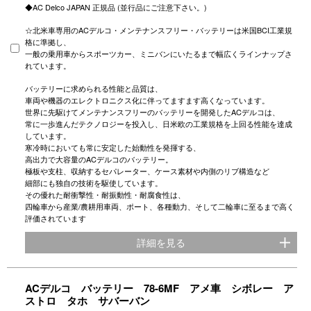
◆AC Delco JAPAN 正規品 (並行品にご注意下さい。)
☆北米車専用のACデルコ・メンテナンスフリー・バッテリーは米国BCI工業規
格に準拠し、
一般の乗用車からスポーツカー、ミニバンにいたるまで幅広くラインナップさ
れています。
バッテリーに求められる性能と品質は、
車両や機器のエレクトロニクス化に伴ってますます高くなっています。
世界に先駆けてメンテナンスフリーのバッテリーを開発したACデルコは、
常に一歩進んだテクノロジーを投入し、日米欧の工業規格を上回る性能を達成
しています。
寒冷時においても常に安定した始動性を発揮する、
高出力で大容量のACデルコのバッテリー。
極板や支柱、収納するセパレーター、ケース素材や内側のリブ構造など
細部にも独自の技術を駆使しています。
その優れた耐衝撃性・耐振動性・耐腐食性は、
四輪車から産業/農耕用車両、ポート、各種動力、そして二輪車に至るまで高く
評価されています
詳細を見る
ACデルコ バッテリー 78-6MF アメ車 シボレー ア
ストロ タホ サバーバン