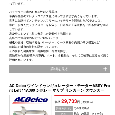
れています。
バッテリーに求められる性能と品質は、
車両や機器のエレクトロニクス化に伴ってますます高くなっています。
世界に先駆けてメンテナンスフリーのバッテリーを開発したACデルコは、
常に一歩進んだテクノロジーを投入し、日米欧の工業規格を上回る性能を達成
しています。
寒冷時においても常に安定した始動性を発揮する、
高出力で大容量のACデルコのバッテリー。
極板や支柱、収納するセパレーター、ケース素材や内側のリブ構造など
細部にも独自の技術を駆使しています。
その優れた耐衝撃性・耐振動性・耐腐食性は、
四輪車から産業/農耕用車両、ポート、各種動力、そして二輪車に至るまで高く
評価されています。
詳細を見る
AC Delco ウインドゥレギュレーター・モーターASSY Fro
nt Left 11A380 シボレー マリブ リンカーン タウンカー
29,733
価格
円
(消費税込)
その他電装品
詳細カテゴリ
新品・純正品（ＯＥＭ含）
区分