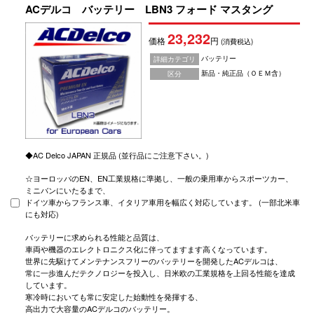
ACデルコ バッテリー LBN3 フォード マスタング
23,232
価格
円
(消費税込)
バッテリー
詳細カテゴリ
新品・純正品（ＯＥＭ含）
区分
◆AC Delco JAPAN 正規品 (並行品にご注意下さい。)
☆ヨーロッパのEN、EN工業規格に準拠し、一般の乗用車からスポーツカー、
ミニバンにいたるまで、
ドイツ車からフランス車、イタリア車用を幅広く対応しています。 (一部北米車
にも対応)
バッテリーに求められる性能と品質は、
車両や機器のエレクトロニクス化に伴ってますます高くなっています。
世界に先駆けてメンテナンスフリーのバッテリーを開発したACデルコは、
常に一歩進んだテクノロジーを投入し、日米欧の工業規格を上回る性能を達成
しています。
寒冷時においても常に安定した始動性を発揮する、
高出力で大容量のACデルコのバッテリー。