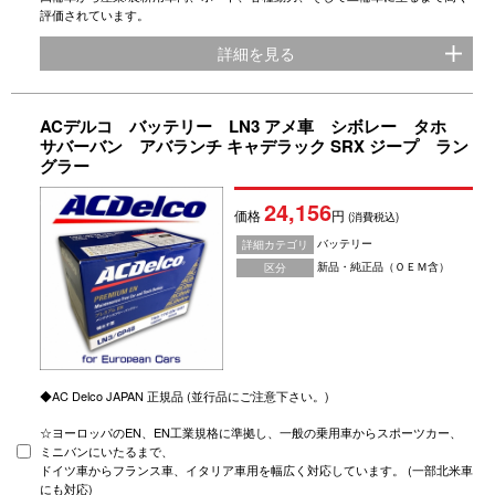
評価されています。
詳細を見る
ACデルコ バッテリー LN3 アメ車 シボレー タホ
サバーバン アバランチ キャデラック SRX ジープ ラン
グラー
24,156
価格
円
(消費税込)
バッテリー
詳細カテゴリ
新品・純正品（ＯＥＭ含）
区分
◆AC Delco JAPAN 正規品 (並行品にご注意下さい。)
☆ヨーロッパのEN、EN工業規格に準拠し、一般の乗用車からスポーツカー、
ミニバンにいたるまで、
ドイツ車からフランス車、イタリア車用を幅広く対応しています。 (一部北米車
にも対応)