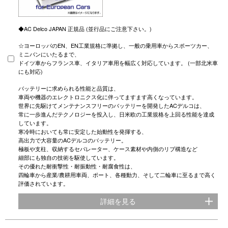
◆AC Delco JAPAN 正規品 (並行品にご注意下さい。)
☆ヨーロッパのEN、EN工業規格に準拠し、一般の乗用車からスポーツカー、
ミニバンにいたるまで、
ドイツ車からフランス車、イタリア車用を幅広く対応しています。 (一部北米車
にも対応)
バッテリーに求められる性能と品質は、
車両や機器のエレクトロニクス化に伴ってますます高くなっています。
世界に先駆けてメンテナンスフリーのバッテリーを開発したACデルコは、
常に一歩進んだテクノロジーを投入し、日米欧の工業規格を上回る性能を達成
しています。
寒冷時においても常に安定した始動性を発揮する、
高出力で大容量のACデルコのバッテリー。
極板や支柱、収納するセパレーター、ケース素材や内側のリブ構造など
細部にも独自の技術を駆使しています。
その優れた耐衝撃性・耐振動性・耐腐食性は、
四輪車から産業/農耕用車両、ポート、各種動力、そして二輪車に至るまで高く
評価されています。
詳細を見る