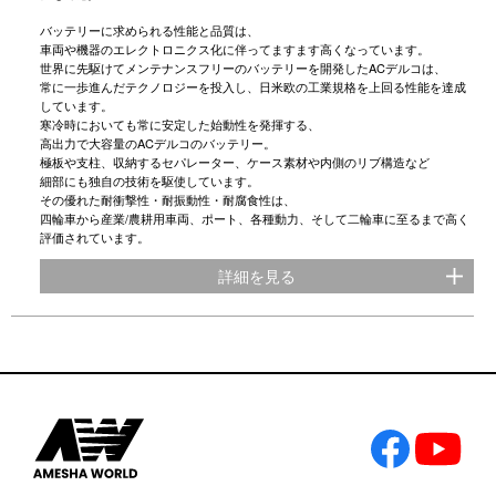
バッテリーに求められる性能と品質は、
車両や機器のエレクトロニクス化に伴ってますます高くなっています。
世界に先駆けてメンテナンスフリーのバッテリーを開発したACデルコは、
常に一歩進んだテクノロジーを投入し、日米欧の工業規格を上回る性能を達成
しています。
寒冷時においても常に安定した始動性を発揮する、
高出力で大容量のACデルコのバッテリー。
極板や支柱、収納するセパレーター、ケース素材や内側のリブ構造など
細部にも独自の技術を駆使しています。
その優れた耐衝撃性・耐振動性・耐腐食性は、
四輪車から産業/農耕用車両、ポート、各種動力、そして二輪車に至るまで高く
評価されています。
詳細を見る