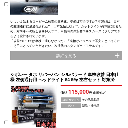
いよいよ始まるロービーム検査の厳格化。準備は万全ですか? 本製品は、日本
の左側通行に最適化された**「日本光軸仕様」**。カットラインが鮮明に出るた
め、対向車への眩しさを抑えつつ、車検時の保安基準をスムーズにクリアでき
るよう設計されています。
「以前のLEDでは車検に通らなかった」「光軸がバラバラで不安」という方に
こそ手にとっていただきたい、次世代のスタンダードモデルです。
詳細を見る
シボレー タホ サバーバン シルバラード 車検改善 日本仕
様 左側通行用 ヘッドライト 94-99y 左右セット 対策済
115,000
価格
円
(消費税込)
その他電装品
詳細カテゴリ
新品・社外品
区分