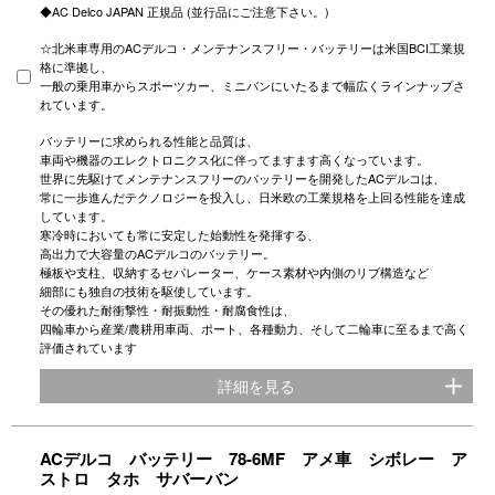
◆AC Delco JAPAN 正規品 (並行品にご注意下さい。)
☆北米車専用のACデルコ・メンテナンスフリー・バッテリーは米国BCI工業規
格に準拠し、
一般の乗用車からスポーツカー、ミニバンにいたるまで幅広くラインナップさ
れています。
バッテリーに求められる性能と品質は、
車両や機器のエレクトロニクス化に伴ってますます高くなっています。
世界に先駆けてメンテナンスフリーのバッテリーを開発したACデルコは、
常に一歩進んだテクノロジーを投入し、日米欧の工業規格を上回る性能を達成
しています。
寒冷時においても常に安定した始動性を発揮する、
高出力で大容量のACデルコのバッテリー。
極板や支柱、収納するセパレーター、ケース素材や内側のリブ構造など
細部にも独自の技術を駆使しています。
その優れた耐衝撃性・耐振動性・耐腐食性は、
四輪車から産業/農耕用車両、ポート、各種動力、そして二輪車に至るまで高く
評価されています
詳細を見る
ACデルコ バッテリー 78-6MF アメ車 シボレー ア
ストロ タホ サバーバン