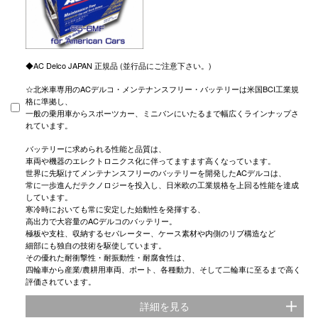
◆AC Delco JAPAN 正規品 (並行品にご注意下さい。)
☆北米車専用のACデルコ・メンテナンスフリー・バッテリーは米国BCI工業規
格に準拠し、
一般の乗用車からスポーツカー、ミニバンにいたるまで幅広くラインナップさ
れています。
バッテリーに求められる性能と品質は、
車両や機器のエレクトロニクス化に伴ってますます高くなっています。
世界に先駆けてメンテナンスフリーのバッテリーを開発したACデルコは、
常に一歩進んだテクノロジーを投入し、日米欧の工業規格を上回る性能を達成
しています。
寒冷時においても常に安定した始動性を発揮する、
高出力で大容量のACデルコのバッテリー。
極板や支柱、収納するセパレーター、ケース素材や内側のリブ構造など
細部にも独自の技術を駆使しています。
その優れた耐衝撃性・耐振動性・耐腐食性は、
四輪車から産業/農耕用車両、ポート、各種動力、そして二輪車に至るまで高く
評価されています。
詳細を見る