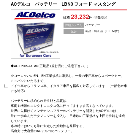
ACデルコ バッテリー LBN3 フォード マスタング
23,232
価格
円
(消費税込)
バッテリー
詳細カテゴリ
新品・純正品（ＯＥＭ含）
区分
◆AC Delco JAPAN 正規品 (並行品にご注意下さい。)
☆ヨーロッパのEN、EN工業規格に準拠し、一般の乗用車からスポーツカー、
ミニバンにいたるまで、
ドイツ車からフランス車、イタリア車用を幅広く対応しています。 (一部北米車
にも対応)
バッテリーに求められる性能と品質は、
車両や機器のエレクトロニクス化に伴ってますます高くなっています。
世界に先駆けてメンテナンスフリーのバッテリーを開発したACデルコは、
常に一歩進んだテクノロジーを投入し、日米欧の工業規格を上回る性能を達成
しています。
寒冷時においても常に安定した始動性を発揮する、
高出力で大容量のACデルコのバッテリー。