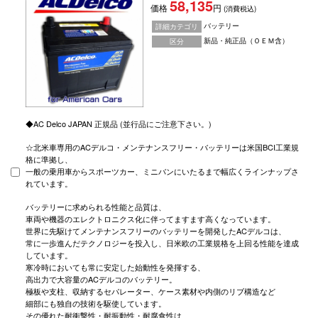
58,135
価格
円
(消費税込)
バッテリー
詳細カテゴリ
新品・純正品（ＯＥＭ含）
区分
◆AC Delco JAPAN 正規品 (並行品にご注意下さい。)
☆北米車専用のACデルコ・メンテナンスフリー・バッテリーは米国BCI工業規
格に準拠し、
一般の乗用車からスポーツカー、ミニバンにいたるまで幅広くラインナップさ
れています。
バッテリーに求められる性能と品質は、
車両や機器のエレクトロニクス化に伴ってますます高くなっています。
世界に先駆けてメンテナンスフリーのバッテリーを開発したACデルコは、
常に一歩進んだテクノロジーを投入し、日米欧の工業規格を上回る性能を達成
しています。
寒冷時においても常に安定した始動性を発揮する、
高出力で大容量のACデルコのバッテリー。
極板や支柱、収納するセパレーター、ケース素材や内側のリブ構造など
細部にも独自の技術を駆使しています。
その優れた耐衝撃性・耐振動性・耐腐食性は、