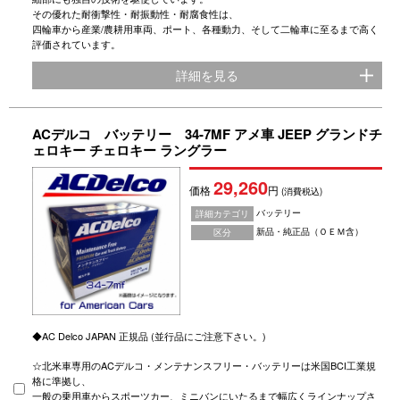
その優れた耐衝撃性・耐振動性・耐腐食性は、
四輪車から産業/農耕用車両、ポート、各種動力、そして二輪車に至るまで高く
評価されています。
詳細を見る
ACデルコ バッテリー 34-7MF アメ車 JEEP グランドチ
ェロキー チェロキー ラングラー
29,260
価格
円
(消費税込)
バッテリー
詳細カテゴリ
新品・純正品（ＯＥＭ含）
区分
◆AC Delco JAPAN 正規品 (並行品にご注意下さい。)
☆北米車専用のACデルコ・メンテナンスフリー・バッテリーは米国BCI工業規
格に準拠し、
一般の乗用車からスポーツカー、ミニバンにいたるまで幅広くラインナップさ