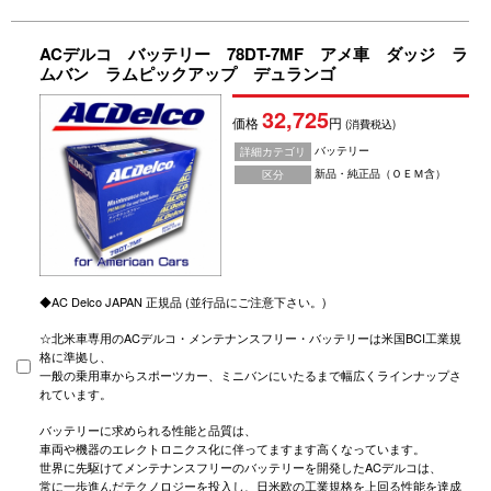
ACデルコ バッテリー 78DT-7MF アメ車 ダッジ ラ
ムバン ラムピックアップ デュランゴ
32,725
価格
円
(消費税込)
バッテリー
詳細カテゴリ
新品・純正品（ＯＥＭ含）
区分
◆AC Delco JAPAN 正規品 (並行品にご注意下さい。)
☆北米車専用のACデルコ・メンテナンスフリー・バッテリーは米国BCI工業規
格に準拠し、
一般の乗用車からスポーツカー、ミニバンにいたるまで幅広くラインナップさ
れています。
バッテリーに求められる性能と品質は、
車両や機器のエレクトロニクス化に伴ってますます高くなっています。
世界に先駆けてメンテナンスフリーのバッテリーを開発したACデルコは、
常に一歩進んだテクノロジーを投入し、日米欧の工業規格を上回る性能を達成