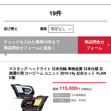
19件
並び替え
価格
チェックを入れた車両10件まで
商品問合せ
商品問合せフォームに追加
フォーム
マスタング ヘッドライト 日本光軸 車検改善 日本仕様 左
側通行用 ロービーム ユニット 2010-14y 左右セット VLAN
D製
115,000
価格
円
(消費税込)
その他電装品
詳細カテゴリ
新品・社外品
区分