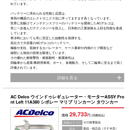
れています。
バッテリーに求められる性能と品質は、
車両や機器のエレクトロニクス化に伴ってますます高くなっています。
世界に先駆けてメンテナンスフリーのバッテリーを開発したACデルコは、
常に一歩進んだテクノロジーを投入し、日米欧の工業規格を上回る性能を達成
しています。
寒冷時においても常に安定した始動性を発揮する、
高出力で大容量のACデルコのバッテリー。
極板や支柱、収納するセパレーター、ケース素材や内側のリブ構造など
細部にも独自の技術を駆使しています。
その優れた耐衝撃性・耐振動性・耐腐食性は、
四輪車から産業/農耕用車両、ポート、各種動力、そして二輪車に至るまで高く
評価されています。
詳細を見る
AC Delco ウインドゥレギュレーター・モーターASSY Fro
nt Left 11A380 シボレー マリブ リンカーン タウンカー
29,733
価格
円
(消費税込)
その他電装品
詳細カテゴリ
新品・純正品（ＯＥＭ含）
区分