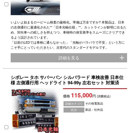
いよいよ始まるロービーム検査の厳格化。準備は万全ですか? 本製品は、日本
の左側通行に最適化された**「日本光軸仕様」**。カットラインが鮮明に出るた
め、対向車への眩しさを抑えつつ、車検時の保安基準をスムーズにクリアでき
るよう設計されています。
「以前のLEDでは車検に通らなかった」「光軸がバラバラで不安」という方に
こそ手にとっていただきたい、次世代のスタンダードモデルです。
詳細を見る
シボレー タホ サバーバン シルバラード 車検改善 日本仕
様 左側通行用 ヘッドライト 94-99y 左右セット 対策済
115,000
価格
円
(消費税込)
その他電装品
詳細カテゴリ
新品・社外品
区分