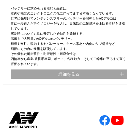
バッテリーに求められる性能と品質は、
車両や機器のエレクトロニクス化に伴ってますます高くなっています。
世界に先駆けてメンテナンスフリーのバッテリーを開発したACデルコは、
常に一歩進んだテクノロジーを投入し、日米欧の工業規格を上回る性能を達成
しています。
寒冷時においても常に安定した始動性を発揮する、
高出力で大容量のACデルコのバッテリー。
極板や支柱、収納するセパレーター、ケース素材や内側のリブ構造など
細部にも独自の技術を駆使しています。
その優れた耐衝撃性・耐振動性・耐腐食性は、
四輪車から産業/農耕用車両、ポート、各種動力、そして二輪車に至るまで高く
評価されています。
詳細を見る