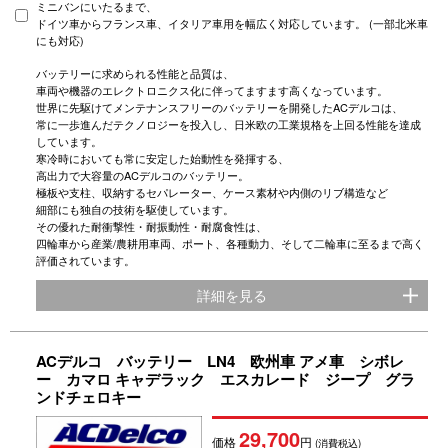
ミニバンにいたるまで、
ドイツ車からフランス車、イタリア車用を幅広く対応しています。 (一部北米車
にも対応)
バッテリーに求められる性能と品質は、
車両や機器のエレクトロニクス化に伴ってますます高くなっています。
世界に先駆けてメンテナンスフリーのバッテリーを開発したACデルコは、
常に一歩進んだテクノロジーを投入し、日米欧の工業規格を上回る性能を達成
しています。
寒冷時においても常に安定した始動性を発揮する、
高出力で大容量のACデルコのバッテリー。
極板や支柱、収納するセパレーター、ケース素材や内側のリブ構造など
細部にも独自の技術を駆使しています。
その優れた耐衝撃性・耐振動性・耐腐食性は、
四輪車から産業/農耕用車両、ポート、各種動力、そして二輪車に至るまで高く
評価されています。
詳細を見る
ACデルコ バッテリー LN4 欧州車 アメ車 シボレ
ー カマロ キャデラック エスカレード ジープ グラ
ンドチェロキー
29,700
価格
円
(消費税込)