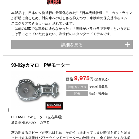
本製品は、日本の左側通行に最適化された**「日本光軸仕様」**。カットライン
が鮮明に出るため、対向車への眩しさを抑えつつ、車検時の保安基準をスムー
ズにクリアできるよう設計されています。
「以前のLEDでは車検に通らなかった」「光軸がバラバラで不安」という方に
こそ手にとっていただきたい、次世代のスタンダードモデルです。
詳細を見る
93-02yカマロ PWモーター
9,975
価格
円
(消費税込)
その他電装品
詳細カテゴリ
新品・社外品
区分
DELAMO P/Wモーター(左右共通)
適合車種:93-02y カマロ
窓の閉まるスピードが落ちはじめ、そのうち止まってしまい時間を置くと閉ま
ったりする症状はパワーウインドーモーターの故障です。全く動かなくなる前