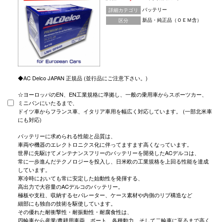
バッテリー
詳細カテゴリ
新品・純正品（ＯＥＭ含）
区分
◆AC Delco JAPAN 正規品 (並行品にご注意下さい。)
☆ヨーロッパのEN、EN工業規格に準拠し、一般の乗用車からスポーツカー、
ミニバンにいたるまで、
ドイツ車からフランス車、イタリア車用を幅広く対応しています。 (一部北米車
にも対応)
バッテリーに求められる性能と品質は、
車両や機器のエレクトロニクス化に伴ってますます高くなっています。
世界に先駆けてメンテナンスフリーのバッテリーを開発したACデルコは、
常に一歩進んだテクノロジーを投入し、日米欧の工業規格を上回る性能を達成
しています。
寒冷時においても常に安定した始動性を発揮する、
高出力で大容量のACデルコのバッテリー。
極板や支柱、収納するセパレーター、ケース素材や内側のリブ構造など
細部にも独自の技術を駆使しています。
その優れた耐衝撃性・耐振動性・耐腐食性は、
四輪車から産業/農耕用車両、ポート、各種動力、そして二輪車に至るまで高く