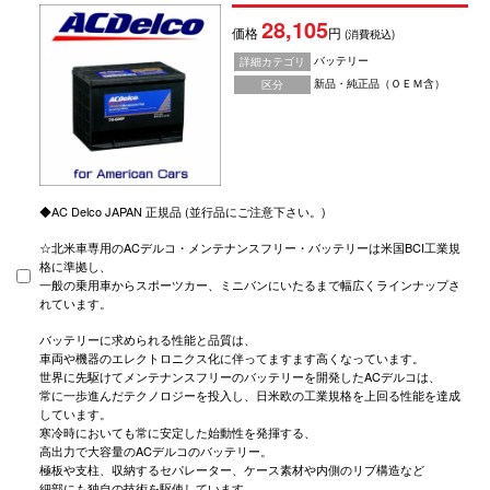
28,105
価格
円
(消費税込)
バッテリー
詳細カテゴリ
新品・純正品（ＯＥＭ含）
区分
◆AC Delco JAPAN 正規品 (並行品にご注意下さい。)
☆北米車専用のACデルコ・メンテナンスフリー・バッテリーは米国BCI工業規
格に準拠し、
一般の乗用車からスポーツカー、ミニバンにいたるまで幅広くラインナップさ
れています。
バッテリーに求められる性能と品質は、
車両や機器のエレクトロニクス化に伴ってますます高くなっています。
世界に先駆けてメンテナンスフリーのバッテリーを開発したACデルコは、
常に一歩進んだテクノロジーを投入し、日米欧の工業規格を上回る性能を達成
しています。
寒冷時においても常に安定した始動性を発揮する、
高出力で大容量のACデルコのバッテリー。
極板や支柱、収納するセパレーター、ケース素材や内側のリブ構造など
細部にも独自の技術を駆使しています。