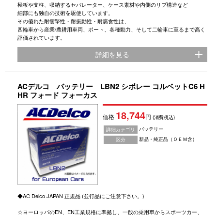
極板や支柱、収納するセパレーター、ケース素材や内側のリブ構造など
細部にも独自の技術を駆使しています。
その優れた耐衝撃性・耐振動性・耐腐食性は、
四輪車から産業/農耕用車両、ポート、各種動力、そして二輪車に至るまで高く
評価されています。
詳細を見る
ACデルコ バッテリー LBN2 シボレー コルベットC6 H
HR フォード フォーカス
18,744
価格
円
(消費税込)
バッテリー
詳細カテゴリ
新品・純正品（ＯＥＭ含）
区分
◆AC Delco JAPAN 正規品 (並行品にご注意下さい。)
☆ヨーロッパのEN、EN工業規格に準拠し、一般の乗用車からスポーツカー、