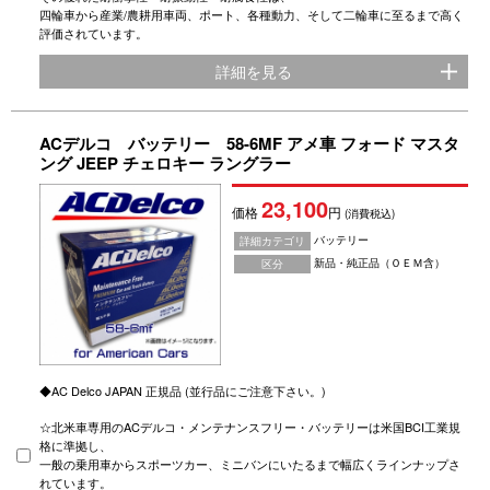
四輪車から産業/農耕用車両、ポート、各種動力、そして二輪車に至るまで高く
評価されています。
詳細を見る
ACデルコ バッテリー 58-6MF アメ車 フォード マスタ
ング JEEP チェロキー ラングラー
23,100
価格
円
(消費税込)
バッテリー
詳細カテゴリ
新品・純正品（ＯＥＭ含）
区分
◆AC Delco JAPAN 正規品 (並行品にご注意下さい。)
☆北米車専用のACデルコ・メンテナンスフリー・バッテリーは米国BCI工業規
格に準拠し、
一般の乗用車からスポーツカー、ミニバンにいたるまで幅広くラインナップさ
れています。