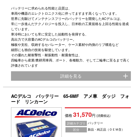
バッテリーに求められる性能と品質は、
車両や機器のエレクトロニクス化に伴ってますます高くなっています。
世界に先駆けてメンテナンスフリーのバッテリーを開発したACデルコは、
常に一歩進んだテクノロジーを投入し、日米欧の工業規格を上回る性能を達成
しています。
寒冷時においても常に安定した始動性を発揮する、
高出力で大容量のACデルコのバッテリー。
極板や支柱、収納するセパレーター、ケース素材や内側のリブ構造など
細部にも独自の技術を駆使しています。
その優れた耐衝撃性・耐振動性・耐腐食性は、
四輪車から産業/農耕用車両、ポート、各種動力、そして二輪車に至るまで高く
評価されています
詳細を見る
ACデルコ バッテリー 65-6MF アメ車 ダッジ フォ
ード リンカーン
31,570
価格
円
(消費税込)
バッテリー
詳細カテゴリ
新品・純正品（ＯＥＭ含）
区分