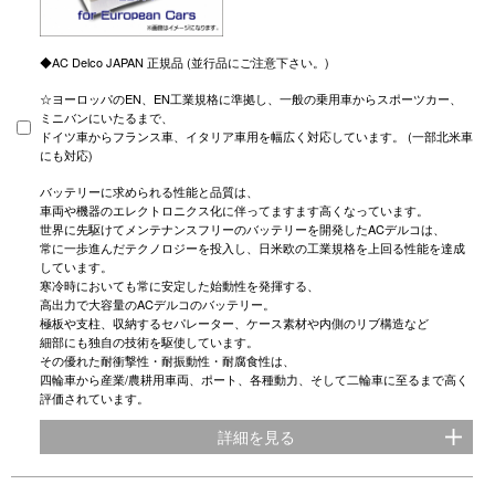
◆AC Delco JAPAN 正規品 (並行品にご注意下さい。)
☆ヨーロッパのEN、EN工業規格に準拠し、一般の乗用車からスポーツカー、
ミニバンにいたるまで、
ドイツ車からフランス車、イタリア車用を幅広く対応しています。 (一部北米車
にも対応)
バッテリーに求められる性能と品質は、
車両や機器のエレクトロニクス化に伴ってますます高くなっています。
世界に先駆けてメンテナンスフリーのバッテリーを開発したACデルコは、
常に一歩進んだテクノロジーを投入し、日米欧の工業規格を上回る性能を達成
しています。
寒冷時においても常に安定した始動性を発揮する、
高出力で大容量のACデルコのバッテリー。
極板や支柱、収納するセパレーター、ケース素材や内側のリブ構造など
細部にも独自の技術を駆使しています。
その優れた耐衝撃性・耐振動性・耐腐食性は、
四輪車から産業/農耕用車両、ポート、各種動力、そして二輪車に至るまで高く
評価されています。
詳細を見る