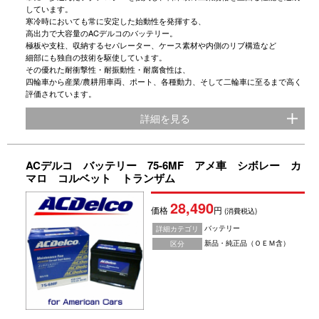
しています。
寒冷時においても常に安定した始動性を発揮する、
高出力で大容量のACデルコのバッテリー。
極板や支柱、収納するセパレーター、ケース素材や内側のリブ構造など
細部にも独自の技術を駆使しています。
その優れた耐衝撃性・耐振動性・耐腐食性は、
四輪車から産業/農耕用車両、ポート、各種動力、そして二輪車に至るまで高く
評価されています。
詳細を見る
ACデルコ バッテリー 75-6MF アメ車 シボレー カ
マロ コルベット トランザム
28,490
価格
円
(消費税込)
バッテリー
詳細カテゴリ
新品・純正品（ＯＥＭ含）
区分