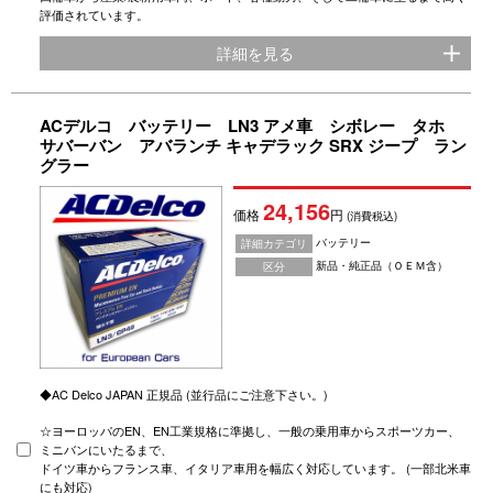
評価されています。
詳細を見る
ACデルコ バッテリー LN3 アメ車 シボレー タホ
サバーバン アバランチ キャデラック SRX ジープ ラン
グラー
24,156
価格
円
(消費税込)
バッテリー
詳細カテゴリ
新品・純正品（ＯＥＭ含）
区分
◆AC Delco JAPAN 正規品 (並行品にご注意下さい。)
☆ヨーロッパのEN、EN工業規格に準拠し、一般の乗用車からスポーツカー、
ミニバンにいたるまで、
ドイツ車からフランス車、イタリア車用を幅広く対応しています。 (一部北米車
にも対応)