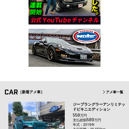
CAR
［新着アメ車］
アメ車一覧
ジープラングラーアンリミテッ
ドビキニエディション
558
万円
589
支払総額
万円
年式：2019年
走行距離：26,650km