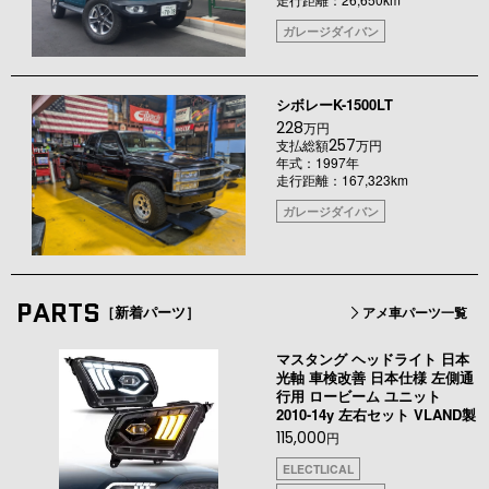
ガレージダイバン
シボレーK-1500LT
228
万円
257
支払総額
万円
年式：1997年
走行距離：167,323km
ガレージダイバン
PARTS
［新着パーツ］
アメ車パーツ一覧
マスタング ヘッドライト 日本
光軸 車検改善 日本仕様 左側通
行用 ロービーム ユニット
2010-14y 左右セット VLAND製
115,000
円
ELECTLICAL