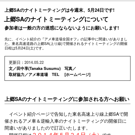
上郷SAのナイトミーティングは今週末、5月24日です!
上郷SAのナイトミーティングについて
参加者は一般の方の迷惑にならないようにお願いします!
先に、イベント紹介の『アメ車道場全国オフ』の記事中に間違いがありまし
た。東名高速道路の上郷SA(上り線)で開催されるナイトミーティングの開催
日程は5月24日(土)です。
更新日：2014.05.22
文／田中享(Tanaka Susumu) 写真／
取材協力／アメ車道場 TEL [
ホームページ
]
上郷SAのナイトミーティングに参加される方へお願い
イベント紹介ページで告知した東名高速上り線上郷SAで開
催されるアメ車＆逆輸入車のナイトミーティングの開催日に
間違いがありましたので訂正いたします。
２０１４年５月２４日（土）
開催日程は
です。