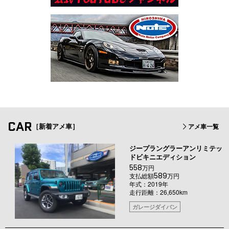
CAR
［新着アメ車］
アメ車一覧
ジープラングラーアンリミテッ
ドビキニエディション
558
万円
589
支払総額
万円
年式：2019年
走行距離：26,650km
ガレージダイバン