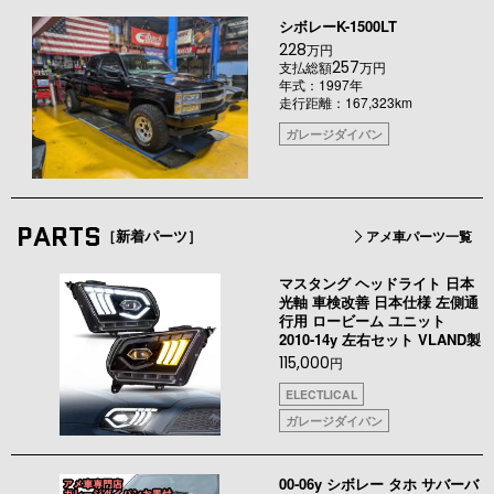
シボレーK-1500LT
228
万円
257
支払総額
万円
年式：1997年
走行距離：167,323km
ガレージダイバン
PARTS
［新着パーツ］
アメ車パーツ一覧
マスタング ヘッドライト 日本
光軸 車検改善 日本仕様 左側通
行用 ロービーム ユニット
2010-14y 左右セット VLAND製
115,000
円
ELECTLICAL
ガレージダイバン
00-06y シボレー タホ サバーバ